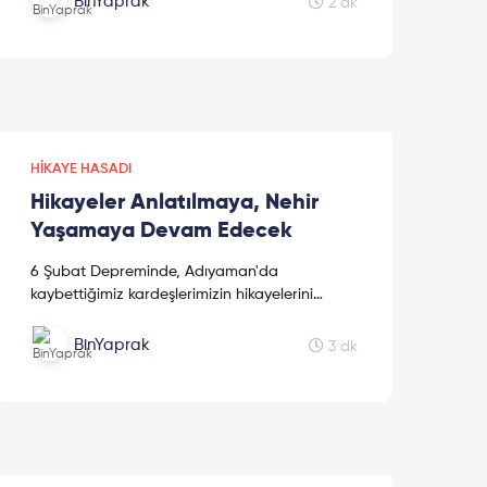
BinYaprak
2 dk
HIKAYE HASADI
Hikayeler Anlatılmaya, Nehir
Yaşamaya Devam Edecek
6 Şubat Depreminde, Adıyaman'da
kaybettiğimiz kardeşlerimizin hikayelerini
kaleme alan sevgili kız kardeşimiz Mine
Kavasoğulları'na teşekkür ederiz.
BinYaprak
3 dk