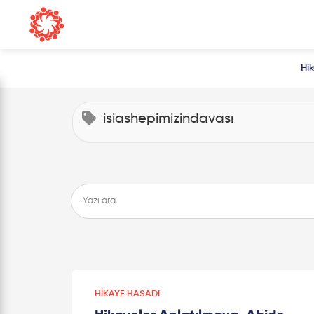
Hi
isiashepimizindavası
HIKAYE HASADI