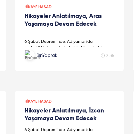
HIKAYE HASADI
Hikayeler Anlatılmaya, Aras
Yaşamaya Devam Edecek
6 Şubat Depreminde, Adıyaman'da
kaybettiğimiz kardeşlerimizin hikayelerini
kaleme alan sevgili kız kardeşimiz Mine
BinYaprak
3 dk
Kavasoğulları'na teşekkür ederiz.
HIKAYE HASADI
Hikayeler Anlatılmaya, İzcan
Yaşamaya Devam Edecek
6 Şubat Depreminde, Adıyaman'da