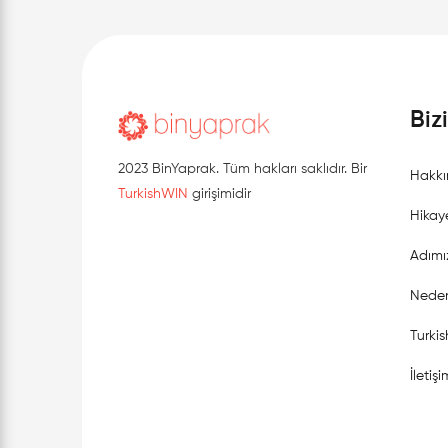
Biz
2023 BinYaprak. Tüm hakları saklıdır. Bir
Hakkı
TurkishWIN
girişimidir
Hikay
Adımı
Neden
Turki
İletişi