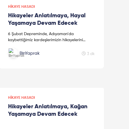
HIKAYE HASADI
Hikayeler Anlatılmaya, Hayal
Yaşamaya Devam Edecek
6 Şubat Depreminde, Adıyaman'da
kaybettiğimiz kardeşlerimizin hikayelerini
kaleme alan sevgili kız kardeşimiz Mine
Kavasoğulları'na teşekkür ederiz.
BinYaprak
3 dk
HIKAYE HASADI
Hikayeler Anlatılmaya, Kağan
Yaşamaya Devam Edecek