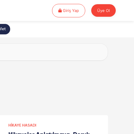
Giriş Yap
Giriş Yap
Üye Ol
fet
HIKAYE HASADI