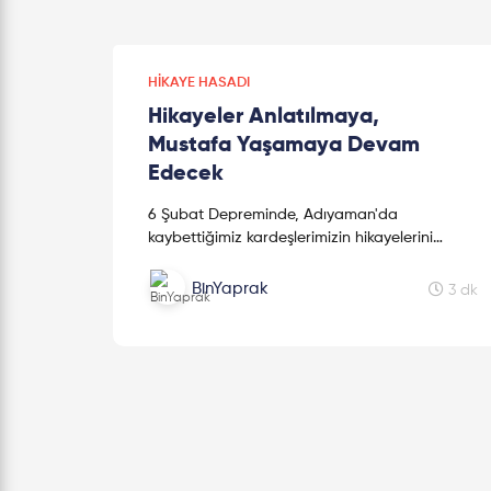
HIKAYE HASADI
Hikayeler Anlatılmaya,
Mustafa Yaşamaya Devam
Edecek
6 Şubat Depreminde, Adıyaman'da
kaybettiğimiz kardeşlerimizin hikayelerini
kaleme alan sevgili kız kardeşimiz Mine
Kavasoğulları'na teşekkür ederiz.
BinYaprak
3 dk