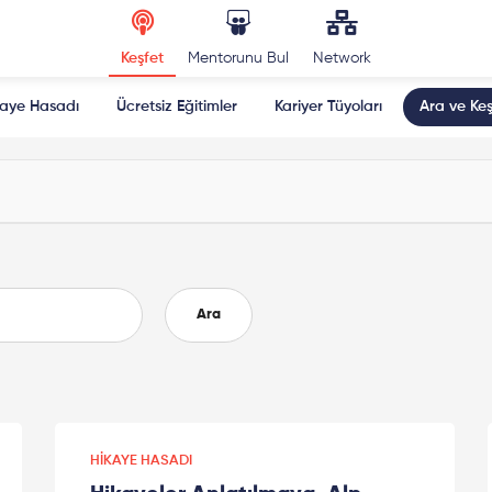
Keşfet
Mentorunu Bul
Network
kaye Hasadı
Ücretsiz Eğitimler
Kariyer Tüyoları
Ara ve Keş
Ara
HIKAYE HASADI