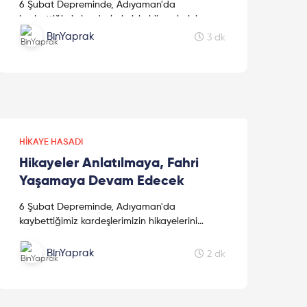
6 Şubat Depreminde, Adıyaman'da
kaybettiğimiz kardeşlerimizin hikayelerini
kaleme alan sevgili kız kardeşimiz Mine
BinYaprak
3 dk
Kavasoğulları'na teşekkür ederiz.
HIKAYE HASADI
Hikayeler Anlatılmaya, Fahri
Yaşamaya Devam Edecek
6 Şubat Depreminde, Adıyaman'da
kaybettiğimiz kardeşlerimizin hikayelerini
kaleme alan sevgili kız kardeşimiz Mine
Kavasoğulları'na teşekkür ederiz.
BinYaprak
2 dk