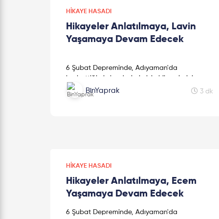
HIKAYE HASADI
Hikayeler Anlatılmaya, Lavin
Yaşamaya Devam Edecek
6 Şubat Depreminde, Adıyaman'da
kaybettiğimiz kardeşlerimizin hikayelerini
kaleme alan sevgili kız kardeşimiz Mine
BinYaprak
3 dk
Kavasoğulları'na teşekkür ederiz.
HIKAYE HASADI
Hikayeler Anlatılmaya, Ecem
Yaşamaya Devam Edecek
6 Şubat Depreminde, Adıyaman'da