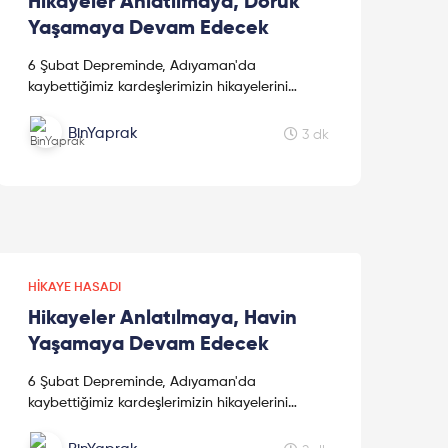
Hikayeler Anlatılmaya, Doruk
Yaşamaya Devam Edecek
6 Şubat Depreminde, Adıyaman'da
kaybettiğimiz kardeşlerimizin hikayelerini
kaleme alan sevgili kız kardeşimiz Mine
Kavasoğulları'na teşekkür ederiz.
BinYaprak
3 dk
HIKAYE HASADI
Hikayeler Anlatılmaya, Havin
Yaşamaya Devam Edecek
6 Şubat Depreminde, Adıyaman'da
kaybettiğimiz kardeşlerimizin hikayelerini
kaleme alan sevgili kız kardeşimiz Mine
Kavasoğulları'na teşekkür ederiz.