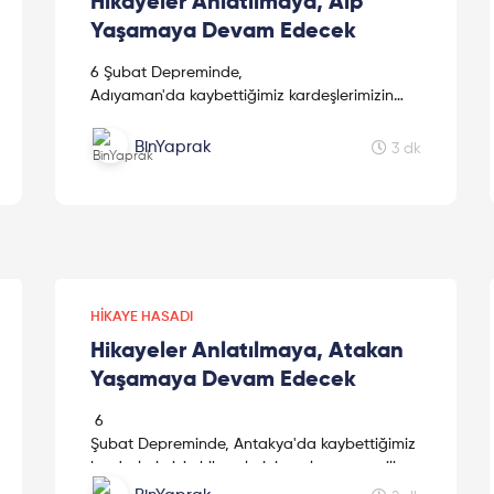
Hikayeler Anlatılmaya, Alp
Yaşamaya Devam Edecek
6 Şubat Depreminde,
Adıyaman'da kaybettiğimiz kardeşlerimizin
hikayelerini kaleme alan sevgili kız kardeşimiz
Mine Kavasoğulları'na teşekkür ederiz.
BinYaprak
3 dk
HIKAYE HASADI
Hikayeler Anlatılmaya, Atakan
Yaşamaya Devam Edecek
6
Şubat Depreminde, Antakya'da kaybettiğimiz
kardeşlerimizin hikayelerini paylaşan sevgili
Kadınların hikayelerini paylaşan, "Deneyim
Mine Kavasoğullarına teşekkür ederiz.