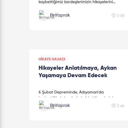
kaybettiğimiz kardeşlerimizin hikayelerini
kaleme alan sevgili kız kardeşimiz Mine
Kavasoğulları'na teşekkür ederiz.
BinYaprak
3 dk
HIKAYE HASADI
Hikayeler Anlatılmaya, Aykan
Yaşamaya Devam Edecek
6 Şubat Depreminde, Adıyaman'da
kaybettiğimiz kardeşlerimizin hikayelerini
kaleme alan sevgili kız kardeşimiz Mine
BinYaprak
3 dk
Kavasoğulları'na teşekkür ederiz.