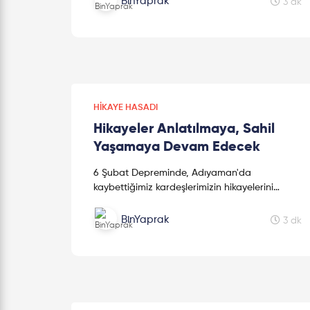
BinYaprak
3 dk
HIKAYE HASADI
Hikayeler Anlatılmaya, Sahil
Yaşamaya Devam Edecek
6 Şubat Depreminde, Adıyaman'da
kaybettiğimiz kardeşlerimizin hikayelerini
kaleme alan sevgili kız kardeşimiz Mine
Kavasoğulları'na teşekkür ederiz.
BinYaprak
3 dk