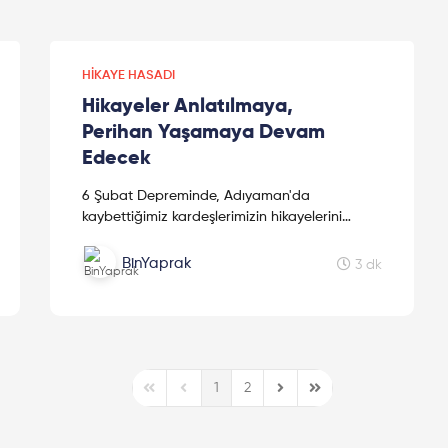
HIKAYE HASADI
Hikayeler Anlatılmaya,
Perihan Yaşamaya Devam
Edecek
6 Şubat Depreminde, Adıyaman'da
kaybettiğimiz kardeşlerimizin hikayelerini
kaleme alan sevgili kız kardeşimiz Mine
Kavasoğulları'na teşekkür ederiz.
BinYaprak
3 dk
1
2
First Page
Previous Page
Next Page
Last Page