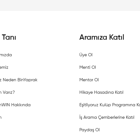
i Tanı
Aramıza Katıl
mızda
Üye Ol
emiz
Menti Ol
z Neden BinYaprak
Mentor Ol
 Varız?
Hikaye Hasadına Katıl
shWIN Hakkında
Eşitliyoruz Kulüp Programına Ka
m
İş Arama Çemberlerine Katıl
Paydaş Ol