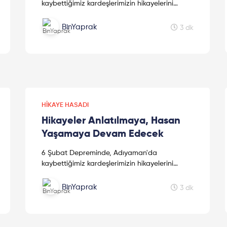
kaybettiğimiz kardeşlerimizin hikayelerini
kaleme alan sevgili kız kardeşimiz Mine
Kavasoğulları'na teşekkür ederiz.
BinYaprak
3 dk
HIKAYE HASADI
Hikayeler Anlatılmaya, Hasan
Yaşamaya Devam Edecek
6 Şubat Depreminde, Adıyaman'da
kaybettiğimiz kardeşlerimizin hikayelerini
kaleme alan sevgili kız kardeşimiz Mine
Kavasoğulları'na teşekkür ederiz.
BinYaprak
3 dk