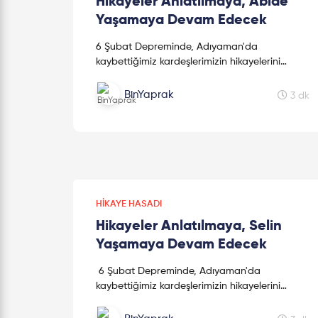
Hikayeler Anlatılmaya, Abide
Yaşamaya Devam Edecek
6 Şubat Depreminde, Adıyaman'da
kaybettiğimiz kardeşlerimizin hikayelerini
kaleme alan sevgili kız kardeşimiz Mine
Kavasoğulları'na teşekkür ederiz.
BinYaprak
3 dk
HIKAYE HASADI
Hikayeler Anlatılmaya, Selin
Yaşamaya Devam Edecek
6 Şubat Depreminde, Adıyaman'da
kaybettiğimiz kardeşlerimizin hikayelerini
kaleme alan sevgili kız kardeşimiz Mine
Kavasoğulları'na teşekkür ederiz.