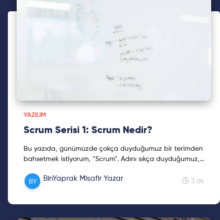
YAZILIM
Scrum Serisi 1: Scrum Nedir?
Bu yazıda, günümüzde çokça duyduğumuz bir terimden
bahsetmek istiyorum, "Scrum". Adını sıkça duyduğumuz,
özellikle yeni mezunsanız yazılım alanındaki
BinYaprak Misafir Yazar
mülakatlarda sorulması muhtemel sorulardan bir
3 dk
tanesidir: Scrum nedir? Gelin birlikte öğrenelim.