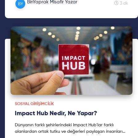
BinYaprak Misafir Yazar
kadınını ODTÜ Teknokent'te ağırladık. Ankara'nın farklı
3 dk
üniversitelerinden öğrenci ve akademisyenlerin
katılımıyla, ilham verici hayat öyküleri ve tavsiyeler
dinledik.
SOSYAL GIRIŞIMCILIK
Impact Hub Nedir, Ne Yapar?
Dünyanın farklı şehirlerindeki Impact Hub'lar farklı
alanlardan ortak tutku ve değerleri paylaşan insanları