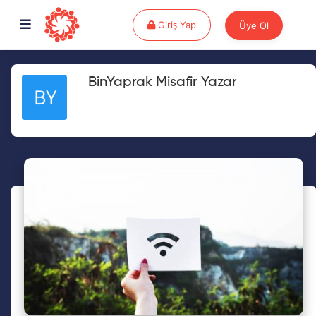
Giriş Yap
Giriş Yap
Üye Ol
BinYaprak Misafir Yazar