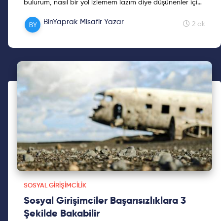
bulurum, nasıl bir yol izlemem lazım diye düşünenler için
Doğa Sigorta'da Reasürans & Özel Riskler
BinYaprak Misafir Yazar
Departmanında çalışan Ebru Çetin ile röportaj yaptım.
2 dk
SOSYAL GIRIŞIMCILIK
Sosyal Girişimciler Başarısızlıklara 3
Şekilde Bakabilir