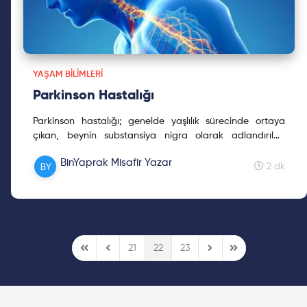
YAŞAM BILIMLERI
Parkinson Hastalığı
Parkinson hastalığı; genelde yaşlılık sürecinde ortaya
çıkan, beynin substansiya nigra olarak adlandırılan
bölgesindeki dopamin (sinir sisteminde görevli, sinaptik
BinYaprak Misafir Yazar
bağlantıların yapımında rol oynayan önemli bir
2 dk
nörotransmitter) üreten nöronların (dopaminerjik
nöronlar) kaybıyla ortaya çıkan nörodejeneratif bir
hastalıktır.
21
22
23
First Page
Previous Page
Next Page
Last Page