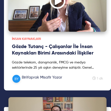
İNSAN KAYNAKLARI
Gözde Tutanç - Çalışanlar İle İnsan
Kaynakları Birimi Arasındaki İlişkiler
Gözde telekom, danışmanlık, FMCG ve medya
sektörlerinde 25 yılı aşkın deneyime sahiptir. Genel
Energy'e 2014 yılında İnsan Kaynakları Müdürü olarak
BinYaprak Misafir Yazar
katıldı. Şir...
1 dk