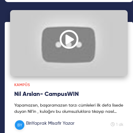
KAMPÜS
Nil Arslan- CampusWIN
Yapamazsın, başaramazsın tarzı cümleleri ilk defa lisede
duyan Nil'in , kulağını bu olumsuzluklara tıkayıp nasıl
ilerlediğinin hikayesi sizlerle. Bu içer...
BinYaprak Misafir Yazar
1 dk