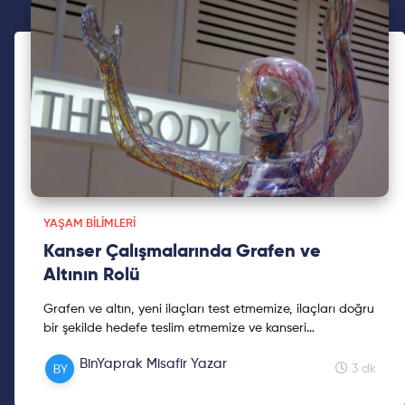
YAŞAM BILIMLERI
Kanser Çalışmalarında Grafen ve
Altının Rolü
Grafen ve altın, yeni ilaçları test etmemize, ilaçları doğru
bir şekilde hedefe teslim etmemize ve kanseri
gözlemlememize yardım ederek daha sağlıklı olmamızı
BinYaprak Misafir Yazar
sağlayabilir! Yazımda ayrıntılara yer verdim, iyi
3 dk
okumalar!