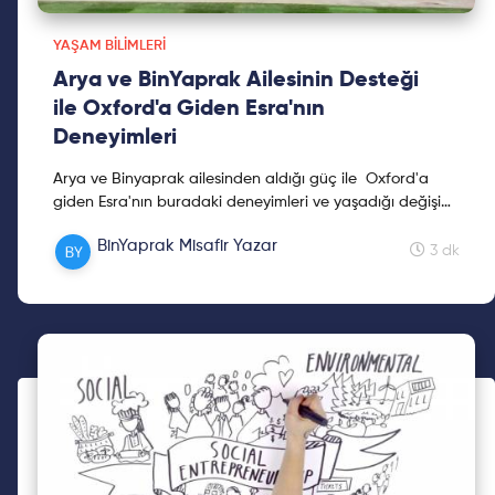
YAŞAM BILIMLERI
Arya ve BinYaprak Ailesinin Desteği
ile Oxford'a Giden Esra'nın
Deneyimleri
Arya ve Binyaprak ailesinden aldığı güç ile Oxford'a
giden Esra'nın buradaki deneyimleri ve yaşadığı değişimi
öğrenmek için yazıyı okumaya devam et!
BinYaprak Misafir Yazar
3 dk