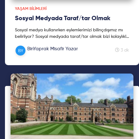
YAŞAM BILIMLERI
Sosyal Medyada Taraf/tar Olmak
Sosyal medya kullanırken eylemlerimizi bilinçdışımız mı
belirliyor? Sosyal medyada taraf/tar olmak bizi kolaylıkla
'sahibinin sesi' yapabilir mi? Sosyal medya benliğimizle
BinYaprak Misafir Yazar
günlük yaşamdaki benliğimiz birbiriyle örtüşüyor mu?
3 dk