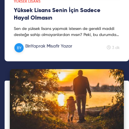
YÜKSEK LISANS
Yüksek Lisans Senin İçin Sadece
Hayal Olmasın
Sen de yüksek lisans yapmak istesen de gerekli maddi
desteğe sahip olmayanlardan mısın? Peki, bu durumda
karalar bağlayıp yüksek lisans hayalinden vazgeçmek
BinYaprak Misafir Yazar
yerine ne yapman gerekiyor?
3 dk