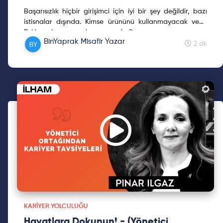
Başarısızlık hiçbir girişimci için iyi bir şey değildir, bazı
istisnalar dışında. Kimse ürününü kullanmayacak veya
almayacaksa neden onu üretesin ki?
Peki sen başarısız olursan ne olur?
BinYaprak Misafir Yazar
2 dk
KARIYER YOLCULUĞU
Hayatlara Dokunun! - (Yönetici