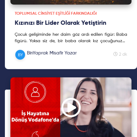
TOPLUMSAL CINSIYET EŞITLIĞI FARKINDALIĞI
Kızınızı Bir Lider Olarak Yetiştirin
Çocuk gelişiminde her daim göz ardı edilen figür: Baba
figürü. Yoksa siz de, bir baba olarak kız çocuğunuzun
psikolojik gelişiminde nasıl bir öneme sahip olduğunuzun
BinYaprak Misafir Yazar
henüz farkında değil misiniz? O zaman buyurun, sizi
2 dk
aşağıya davet ediyoruz.