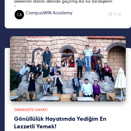
ailelerinin dizinin dibinde geçirmiş ikiz kız kardeşlerin
Erasmus
CampusWIN Academy
maceraları ve tüm tavsiyeleri bu yazıda!
3 dk
ÜNIVERSITE HAYATI
Gönüllülük Hayatımda Yediğim En
Lezzetli Yemek!