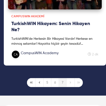
CAMPUSWIN AKADEMI
TurkishWIN Hikayem: Senin Hikayen
Ne?
TurkishWIN'de Herkesin Bir Hikayesi Vardır! Herkese en
minnoş selamlar! Hayatta hiçbir şeyin tesadüf
olmadığına benden başka inananlar da olduğuna
CampusWIN Academy
eminim. Karşı...
2 dk
5
6
7
First Page
Previous Page
Next Page
Last Page