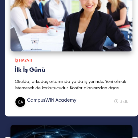
İŞ HAYATI
İlk İş Günü
Okulda, arkadaş ortamında ya da iş yerinde. Yeni olmak
istemesek de korkutucudur. Konfor alanınızdan dışarı
çıkmamız, yeni bir ortama uyum sağlama çabamız ve
CampusWIN Academy
doğru iletişimi kurma isteğimiz bizi sürekli diken üzerinde
3 dk
gibi hissettirebilir. Bu gibi durumlarda panik olmak bizi
daha da dibe çekebilir. O zaman ne yapıyoruz paniği ve
korkuları bir kenara bırakıp iş yerinde yeniyken ne
yapmalıyız/yapmamalıyız birlikte göz atıyoruz.