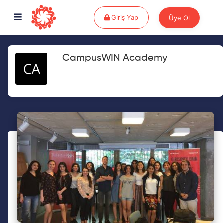
Giriş Yap
Giriş Yap
Üye Ol
CampusWIN Academy