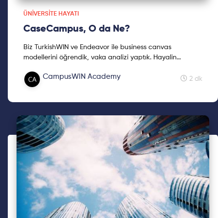
ÜNIVERSITE HAYATI
CaseCampus, O da Ne?
Biz TurkishWIN ve Endeavor ile business canvas
modellerini öğrendik, vaka analizi yaptık. Hayalin
girişimci olmaksa, CaseCampus vaka çalışmasını sen de
CampusWIN Academy
kaçırma!
2 dk