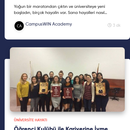
Yoğun bir maratondan çıktın ve üniversiteye yeni
başladın, birçok hayalin var. Sana hayalleri nasıl
çeşitlendirip, reklendirebileceğinin sırrını vereceğim.
CampusWIN Academy
3 dk
ÜNIVERSITE HAYATI
Öğrenci Kulübü ile Kariyerine İvme