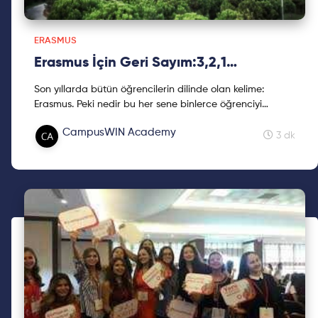
ERASMUS
Erasmus İçin Geri Sayım:3,2,1…
Son yıllarda bütün öğrencilerin dilinde olan kelime:
Erasmus. Peki nedir bu her sene binlerce öğrenciyi
Avrupa'ya çeken Erasmus ve nasıl bir süreci
CampusWIN Academy
kapsar? Üniversitede Erasmus yapmak bir öğrenciye bir
3 dk
sürü şey katabilir. Dil becerisinin yanı sıra farklı kültürler
ve farklı yaşamları da deneyimleyebilir. Bizler için
Erasmus deneyimini paylaşan sevgili Eliz Bağcılar,
bakalım neler söylemiş? Keyifli okumalar!