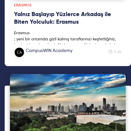
ERASMUS
Yalnız Başlayıp Yüzlerce Arkadaş ile
Biten Yolculuk: Erasmus
Erasmus
; yeni bir ortamda gizli kalmış taraflarınızı keşfettiğiniz,
başka bir şeyle asla değiştiremeyeceğiniz deneyimlerle
CampusWIN Academy
kaplı duygular serüveni.
3 dk