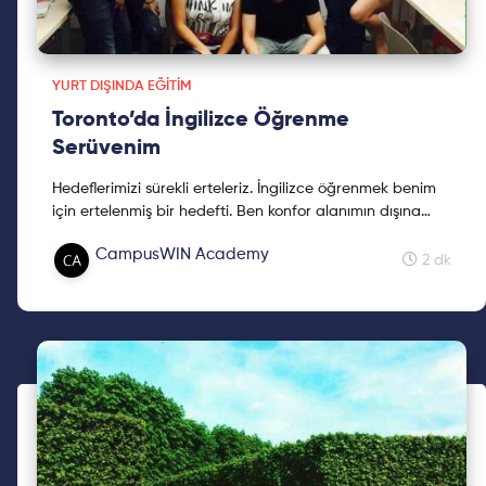
YURT DIŞINDA EĞITIM
Toronto’da İngilizce Öğrenme
Serüvenim
Hedeflerimizi sürekli erteleriz. İngilizce öğrenmek benim
için ertelenmiş bir hedefti. Ben konfor alanımın dışına
çıkmayı başardım, istersen sen de başarabilirsin. Bu
CampusWIN Academy
yazıyla birlikte isteyip de başaramayacağın şey
2 dk
olduğunu anlayacaksın. Keyifli okumalar