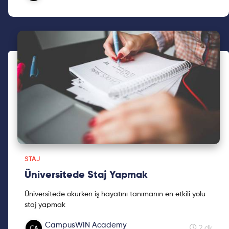
STAJ
Üniversitede Staj Yapmak
Üniversitede okurken iş hayatını tanımanın en etkili yolu
staj yapmak
.
CampusWIN Academy
Ben de bu yüzden bu yazıda kendi staj deneyimimi ve
2 dk