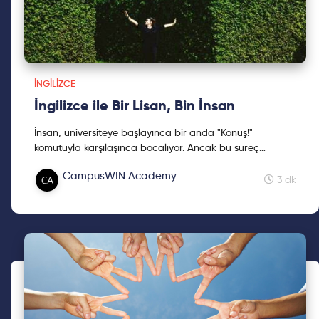
İNGILIZCE
İngilizce ile Bir Lisan, Bin İnsan
İnsan, üniversiteye başlayınca bir anda "Konuş!"
komutuyla karşılaşınca bocalıyor. Ancak bu süreç
korkuları yenmekle atlatılabiliyor. Ben yaptım, sen de
CampusWIN Academy
yapabilirsin!
3 dk