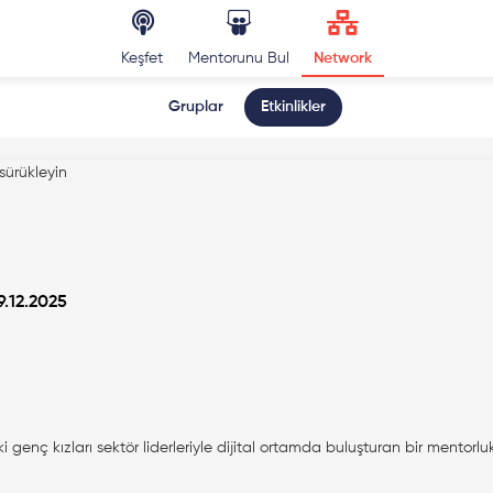
Keşfet
Mentorunu Bul
Network
Gruplar
Etkinlikler
sürükleyin
9.12.2025
enç kızları sektör liderleriyle dijital ortamda buluşturan bir mentorluk