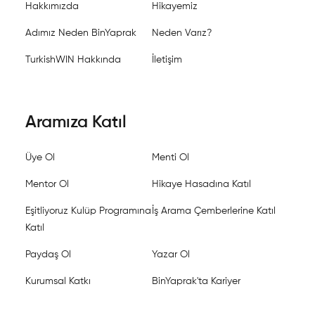
Hakkımızda
Hikayemiz
Adımız Neden BinYaprak
Neden Varız?
TurkishWIN Hakkında
İletişim
Aramıza Katıl
Üye Ol
Menti Ol
Mentor Ol
Hikaye Hasadına Katıl
Eşitliyoruz Kulüp Programına
İş Arama Çemberlerine Katıl
Katıl
Paydaş Ol
Yazar Ol
Kurumsal Katkı
BinYaprak'ta Kariyer