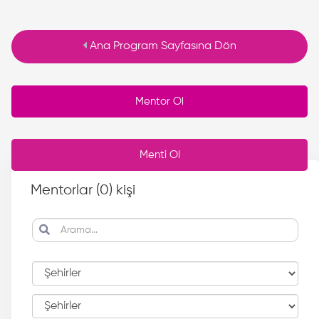
Ana Program Sayfasına Dön
Mentor Ol
Menti Ol
Mentorlar (
0
) kişi