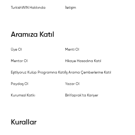
TurkishWIN Hakkında
İletişim
Aramıza Katıl
Üye Ol
Menti Ol
Mentor Ol
Hikaye Hasadına Katıl
Eşitliyoruz Kulüp Programına Katıl
İş Arama Çemberlerine Katıl
Paydaş Ol
Yazar Ol
Kurumsal Katkı
BinYaprak'ta Kariyer
Kurallar