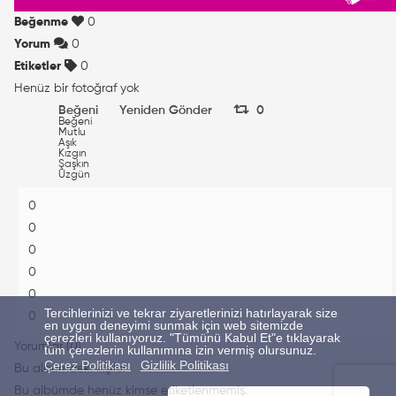
Beğenme
0
Yorum
0
Etiketler
0
Henüz bir fotoğraf yok
Beğeni
Yeniden Gönder
0
Beğeni
Mutlu
Aşık
Kızgın
Şaşkın
Üzgün
0
0
0
0
0
Tercihlerinizi ve tekrar ziyaretlerinizi hatırlayarak size
0
en uygun deneyimi sunmak için web sitemizde
çerezleri kullanıyoruz. "Tümünü Kabul Et"e tıklayarak
Yorumlar (
0
)
tüm çerezlerin kullanımına izin vermiş olursunuz.
Çerez Politikası
Gizlilik Politikası
Bu albümdeki kişiler
Bu albümde henüz kimse etiketlenmemiş.