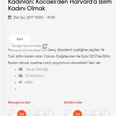
Kadınları: Kocaeli'den Harvard'a Bilim
Kadını Olmak
21st Eyl, 2017 19:00 - 19:30
Katıl
Google Takvim'e Ekle
Harvard Üniversitesi’nin Genç Akademi üyeliğine seçilen ilk
Türk bilim kadını olan Canan Dağdeviren ile Eylül 2017'de Bilim
Kadını olmak üzerine canlı yayınımıza davetlisin! Sen de
Grup Etkinliği
75 Katılımcı
4884
Konuşmacılar
Katılımcılar