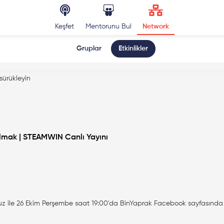
Keşfet
Mentorunu Bul
Network
Gruplar
Etkinlikler
sürükleyin
lmak | STEAMWIN Canlı Yayını
uz ile 26 Ekim Perşembe saat 19:00'da BinYaprak Facebook sayfasında