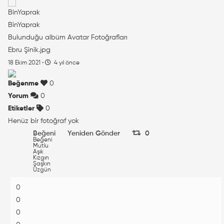
BinYaprak
Bulunduğu albüm
Avatar Fotoğrafları
Ebru Şinik.jpg
18 Ekim 2021
·
4 yıl önce
Beğenme
0
Yorum
0
Etiketler
0
Henüz bir fotoğraf yok
Beğeni
Yeniden Gönder
0
Beğeni
Mutlu
Aşık
Kızgın
Şaşkın
Üzgün
0
0
0