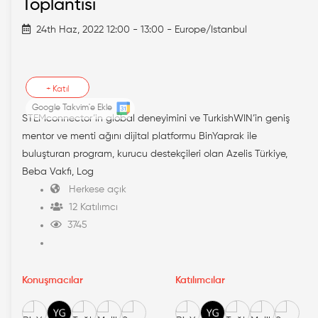
Toplantısı
24th Haz, 2022 12:00 - 13:00 - Europe/Istanbul
+
Katıl
Google Takvim'e Ekle
STEMconnector’in global deneyimini ve TurkishWIN’in geniş
mentor ve menti ağını dijital platformu BinYaprak ile
buluşturan program, kurucu destekçileri olan Azelis Türkiye,
Beba Vakfı, Log
Herkese açık
12 Katılımcı
3745
Konuşmacılar
Katılımcılar