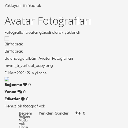
Yükleyen
BinYaprak
Avatar Fotoğrafları
Fotoğraflar avatar görseli olarak yüklendi
BinYaprak
Bulunduğu albüm
Avatar Fotoğrafları
mwm_tr_vertical_copy.png
21 Mart 2022
·
4 yıl önce
Beğenme
0
Yorum
0
Etiketler
0
Henüz bir fotoğraf yok
Beğeni
Yeniden Gönder
0
Beğeni
Mutlu
Aşık
Kızgın