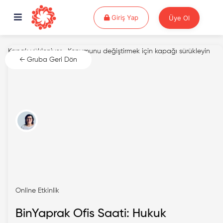
Giriş Yap
Giriş Yap
Üye Ol
Kapak yükleniyor...
Konumunu değiştirmek için kapağı sürükleyin
← Gruba Geri Dön
Online Etkinlik
BinYaprak Ofis Saati: Hukuk