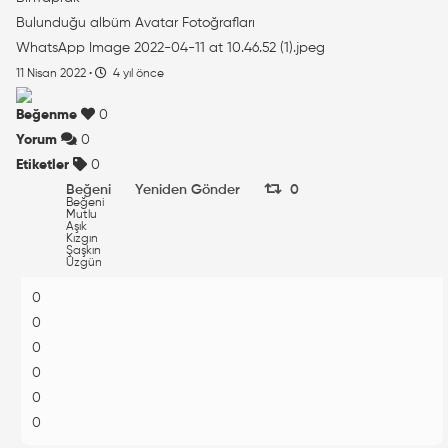
Bulunduğu albüm
Avatar Fotoğrafları
WhatsApp Image 2022-04-11 at 10.46.52 (1).jpeg
11 Nisan 2022
·
4 yıl önce
Beğenme
0
Yorum
0
Etiketler
0
Beğeni
Yeniden Gönder
0
Beğeni
Mutlu
Aşık
Kızgın
Şaşkın
Üzgün
0
0
0
0
0
0