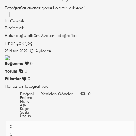
Fotoğraflar avatar görseli olarak yüklendi
BinYaprak
Bulunduğu albüm
Avatar Fotoğrafları
Pınar Çakır.jpg
23 Nisan 2022
·
4 yıl önce
Beğenme
0
Yorum
0
Etiketler
0
Henüz bir fotoğraf yok
Beğeni
Yeniden Gönder
0
Beğeni
Mutlu
Aşık
Kızgın
Şaşkın
Üzgün
0
0