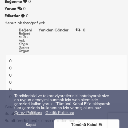
Beğenme
0
Yorum
0
Etiketler
0
Henüz bir fotoğraf yok
Beğeni
Yeniden Gönder
0
Beğeni
Mutlu
Aşık
Kızgın
Şaşkın
Üzgün
0
0
0
0
0
Tercihlerinizi ve tekrar ziyaretlerinizi hatırlayarak size
0
en uygun deneyimi sunmak için web sitemizde
çerezleri kullanıyoruz. "Tümünü Kabul Et"e tıklayarak
Yorumlar (
0
)
tüm çerezlerin kullanımına izin vermiş olursunuz.
Çerez Politikası
Gizlilik Politikası
Bu albümdeki kişiler
Bu albümde henüz kimse etiketlenmemiş.
Kapat
Tümünü Kabul Et