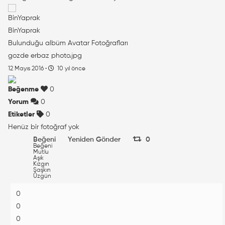
BinYaprak
Bulunduğu albüm
Avatar Fotoğrafları
gozde erbaz photo.jpg
12 Mayıs 2016
·
10 yıl önce
Beğenme
0
Yorum
0
Etiketler
0
Henüz bir fotoğraf yok
Beğeni
Yeniden Gönder
0
Beğeni
Mutlu
Aşık
Kızgın
Şaşkın
Üzgün
0
0
0