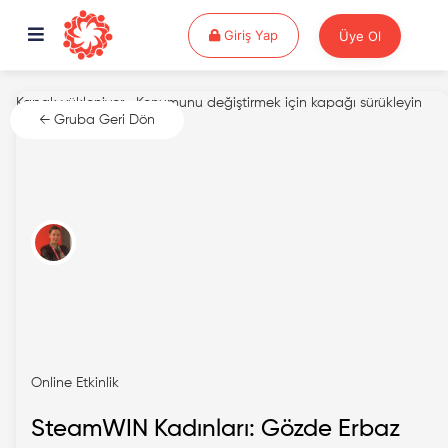
Giriş Yap
Giriş Yap
Üye Ol
Kapak yükleniyor...
Konumunu değiştirmek için kapağı sürükleyin
← Gruba Geri Dön
Online Etkinlik
SteamWIN Kadınları: Gözde Erbaz