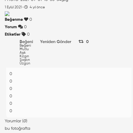
1 Eylül 2021
·
4 yıl önce
Beğenme
0
Yorum
0
Etiketler
0
Beğeni
Yeniden Gönder
0
Beğeni
Mutlu
Aşık
Kızgın
Şaşkın
Üzgün
0
0
0
0
0
0
Yorumlar (
0
)
bu fotoğrafta