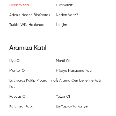
Hakkımızda
Hikayemiz
Adımız Neden BinYaprak
Neden Varız?
TurkishWIN Hakkında
İletişim
Aramıza Katıl
Üye Ol
Menti Ol
Mentor Ol
Hikaye Hasadına Katıl
Eşitliyoruz Kulüp Programına
İş Arama Çemberlerine Katıl
Katıl
Paydaş Ol
Yazar Ol
Kurumsal Katkı
BinYaprak'ta Kariyer