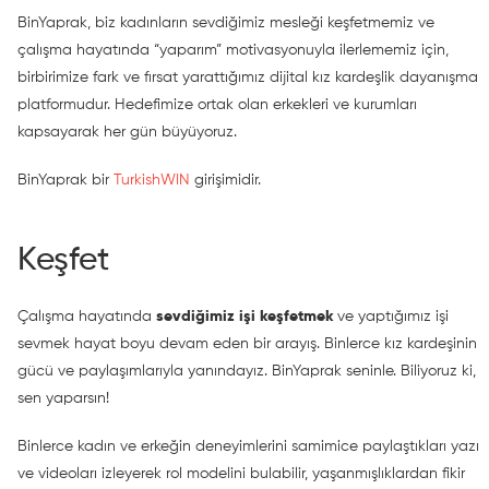
BinYaprak, biz kadınların sevdiğimiz mesleği keşfetmemiz ve
çalışma hayatında “yaparım” motivasyonuyla ilerlememiz için,
birbirimize fark ve fırsat yarattığımız dijital kız kardeşlik dayanışma
platformudur. Hedefimize ortak olan erkekleri ve kurumları
kapsayarak her gün büyüyoruz.
BinYaprak bir
TurkishWIN
girişimidir.
Keşfet
Çalışma hayatında
sevdiğimiz işi keşfetmek
ve yaptığımız işi
sevmek hayat boyu devam eden bir arayış. Binlerce kız kardeşinin
gücü ve paylaşımlarıyla yanındayız. BinYaprak seninle. Biliyoruz ki,
sen yaparsın!
Binlerce kadın ve erkeğin deneyimlerini samimice paylaştıkları yazı
ve videoları izleyerek rol modelini bulabilir, yaşanmışlıklardan fikir