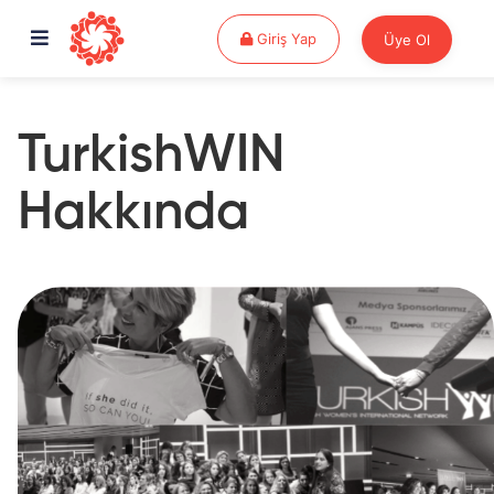
Giriş Yap
Giriş Yap
Üye Ol
TurkishWIN
Hakkında