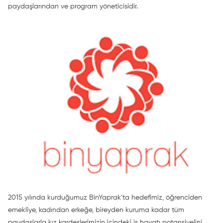
paydaşlarından ve program yöneticisidir.
2015 yılında kurduğumuz BinYaprak’ta hedefimiz, öğrenciden
emekliye, kadından erkeğe, bireyden kuruma kadar tüm
paydaşlarla kız kardeşlerimizin içindeki iş hayatı potansiyelini