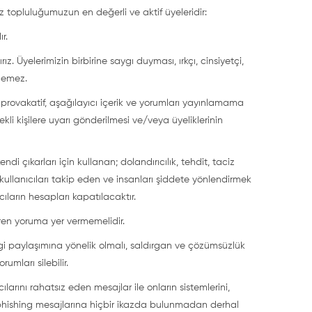
ız topluluğumuzun en değerli ve aktif üyeleridir:
r.
ız. Üyelerimizin birbirine saygı duyması, ırkçı, cinsiyetçi,
ilemez.
n, provakatif, aşağılayıcı içerik ve yorumları yayınlamama
ekli kişilere uyarı gönderilmesi ve/veya üyeliklerinin
 kendi çıkarları için kullanan; dolandırıcılık, tehdit, taciz
 kullanıcıları takip eden ve insanları şiddete yönlendirmek
ıların hesapları kapatılacaktır.
çeren yoruma yer vermemelidir.
ilgi paylaşımına yönelik olmalı, saldırgan ve çözümsüzlük
umları silebilir.
rını rahatsız eden mesajlar ile onların sistemlerini,
phishing mesajlarına hiçbir ikazda bulunmadan derhal