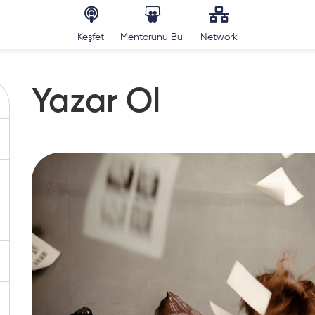
Keşfet
Mentorunu Bul
Network
Yazar Ol