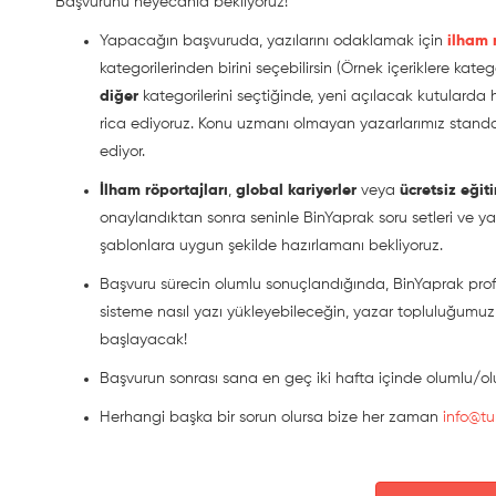
Başvurunu heyecanla bekliyoruz!
Yapacağın başvuruda, yazılarını odaklamak için
ilham 
kategorilerinden birini seçebilirsin (Örnek içeriklere katego
diğer
kategorilerini seçtiğinde, yeni açılacak kutularda
rica ediyoruz. Konu uzmanı olmayan yazarlarımız standart
ediyor.
İlham röportajları
,
global kariyerler
veya
ücretsiz eğit
onaylandıktan sonra seninle BinYaprak soru setleri ve ya
şablonlara uygun şekilde hazırlamanı bekliyoruz.
Başvuru sürecin olumlu sonuçlandığında, BinYaprak profil
sisteme nasıl yazı yükleyebileceğin, yazar topluluğumuz
başlayacak!
Başvurun sonrası sana en geç iki hafta içinde olumlu/
Herhangi başka bir sorun olursa bize her zaman
info@tu