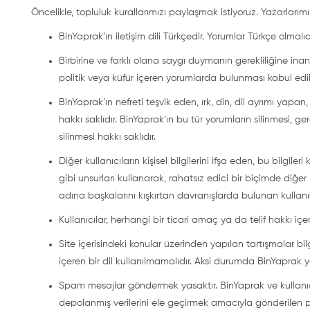
Öncelikle, topluluk kurallarımızı paylaşmak istiyoruz. Yazarlarım
BinYaprak’ın iletişim dili Türkçedir. Yorumlar Türkçe olmalıdı
Birbirine ve farklı olana saygı duymanın gerekliliğine inanır
politik veya küfür içeren yorumlarda bulunması kabul ed
BinYaprak’ın nefreti teşvik eden, ırk, din, dil ayrımı yapa
hakkı saklıdır. BinYaprak’ın bu tür yorumların silinmesi, ger
silinmesi hakkı saklıdır.
Diğer kullanıcıların kişisel bilgilerini ifşa eden, bu bilgileri
gibi unsurları kullanarak, rahatsız edici bir biçimde diğer
adına başkalarını kışkırtan davranışlarda bulunan kullanıc
Kullanıcılar, herhangi bir ticari amaç ya da telif hakkı i
Site içerisindeki konular üzerinden yapılan tartışmalar b
içeren bir dil kullanılmamalıdır. Aksi durumda BinYaprak yor
Spam mesajlar göndermek yasaktır. BinYaprak ve kullanıcıla
depolanmış verilerini ele geçirmek amacıyla gönderilen 