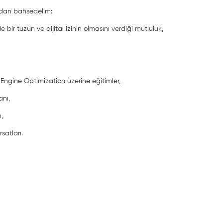
rdan bahsedelim:
bir tuzun ve dijital izinin olmasını verdiği mutluluk,
h Engine Optimization üzerine eğitimler,
anı,
,
rsatları.