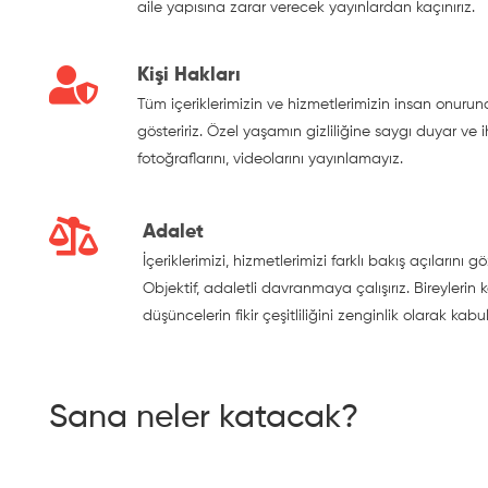
aile yapısına zarar verecek yayınlardan kaçınırız.
Kişi Hakları
Tüm içeriklerimizin ve hizmetlerimizin insan onuru
gösteririz. Özel yaşamın gizliliğine saygı duyar ve ih
fotoğraflarını, videolarını yayınlamayız.
Adalet
İçeriklerimizi, hizmetlerimizi farklı bakış açıları
Objektif, adaletli davranmaya çalışırız. Bireylerin k
düşüncelerin fikir çeşitliliğini zenginlik olarak kabu
Sana neler katacak?