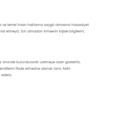
na ve temel insan haklarına saygılı olmasına hassasiyet
lal etmeyiz. İzin almadan kimsenin kişisel bilgilerini,
nı göz önünde bulundurarak üretmeye özen gösteririz.
endilerini ifade etmesine olanak tanır, farklı
l ederiz.