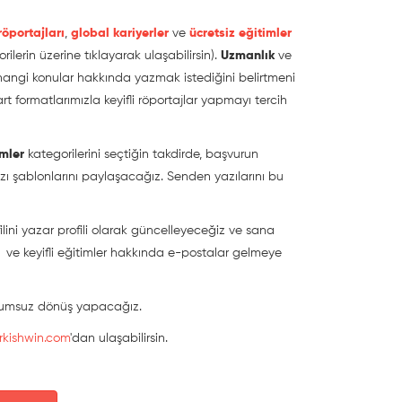
röportajları
,
global kariyerler
ve
ücretsiz eğitimler
rilerin üzerine tıklayarak ulaşabilirsin).
Uzmanlık
ve
 hangi konular hakkında yazmak istediğini belirtmeni
 formatlarımızla keyifli röportajlar yapmayı tercih
imler
kategorilerini seçtiğin takdirde, başvurun
zı şablonlarını paylaşacağız. Senden yazılarını bu
ini yazar profili olarak güncelleyeceğiz ve sana
 ve keyifli eğitimler hakkında e-postalar gelmeye
olumsuz dönüş yapacağız.
rkishwin.com
'dan ulaşabilirsin.