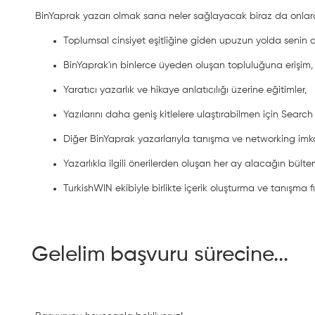
BinYaprak yazarı olmak sana neler sağlayacak biraz da onla
Toplumsal cinsiyet eşitliğine giden upuzun yolda senin de 
BinYaprak'ın binlerce üyeden oluşan topluluğuna erişim,
Yaratıcı yazarlık ve hikaye anlatıcılığı üzerine eğitimler,
Yazılarını daha geniş kitlelere ulaştırabilmen için Searc
Diğer BinYaprak yazarlarıyla tanışma ve networking imk
Yazarlıkla ilgili önerilerden oluşan her ay alacağın bülten
TurkishWIN ekibiyle birlikte içerik oluşturma ve tanışma fı
Gelelim başvuru sürecine...