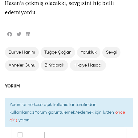
Hasan'a çekmiş olacakki, sevgisini hiç belli
edemiyordu.
Düriye Hanım
Tuğçe Çoğan
Yörüklük
Sevgi
Anneler Günü
BinYaprak
Hikaye Hasadı
YORUM
Yorumlar herkese açık kullanıcılar tarafından
kullanılamaz.Yorum görüntülemek/eklemek için lütfen
önce
giriş
yapın.