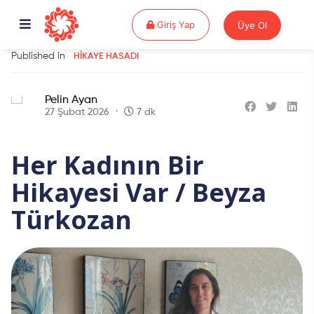
Giriş Yap
Giriş Yap
Üye Ol
Published in
HIKAYE HASADI
Pelin Ayan
27 Şubat 2026
7 dk
Her Kadının Bir
Hikayesi Var / Beyza
Türkozan