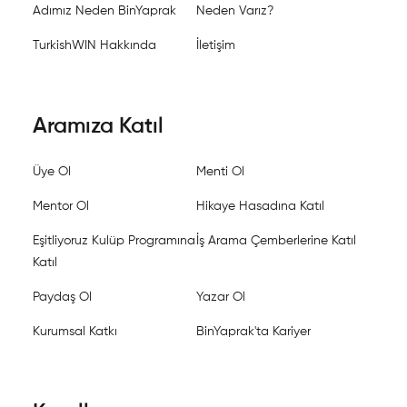
Adımız Neden BinYaprak
Neden Varız?
TurkishWIN Hakkında
İletişim
Aramıza Katıl
Üye Ol
Menti Ol
Mentor Ol
Hikaye Hasadına Katıl
Eşitliyoruz Kulüp Programına
İş Arama Çemberlerine Katıl
Katıl
Paydaş Ol
Yazar Ol
Kurumsal Katkı
BinYaprak'ta Kariyer