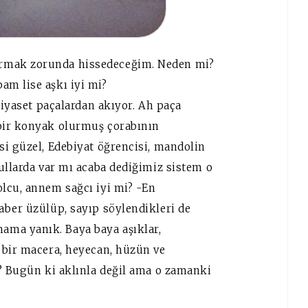
rmak zorunda hissedeceğim. Neden mi?
m lise aşkı iyi mi?
Siyaset paçalardan akıyor. Ah paça
bir konyak olurmuş çorabının
si güzel, Edebiyat öğrencisi, mandolin
ullarda var mı acaba dediğimiz sistem o
lcu, annem sağcı iyi mi? -En
aber üzülüp, sayıp söylendikleri de
ma yanık. Baya baya aşıklar,
 bir macera, heyecan, hüzün ve
? Bugün ki aklınla değil ama o zamanki