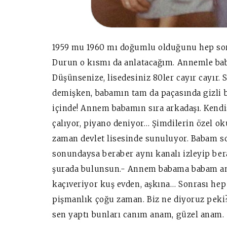
1959 mu 1960 mı doğumlu olduğunu hep so
Durun o kısmı da anlatacağım. Annemle baba
Düşünsenize, lisedesiniz 80ler cayır cayır. 
demişken, babamın tam da paçasında gizli 
içinde! Annem babamın sıra arkadaşı. Kendi
çalıyor, piyano deniyor… Şimdilerin özel ok
zaman devlet lisesinde sunuluyor. Babam so
sonundaysa beraber aynı kanalı izleyip ber
şurada bulunsun.- Annem babama babam ana
kaçıveriyor kuş evden, aşkına… Sonrası hep
pişmanlık çoğu zaman.
Biz ne diyoruz peki
sen yaptı bunları canım anam, güzel anam.