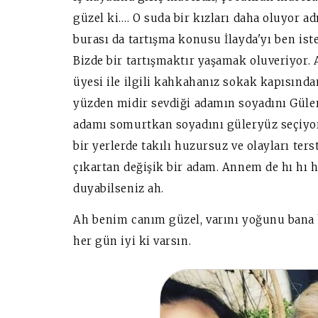
güzel ki…. O suda bir kızları daha oluyor a
burası da tartışma konusu İlayda'yı ben i
Bizde bir tartışmaktır yaşamak oluveriyor. 
üyesi ile ilgili kahkahanız sokak kapısınd
yüzden midir sevdiği adamın soyadını Güler
adamı somurtkan soyadını güleryüz seçiyor
bir yerlerde takılı huzursuz ve olayları t
çıkartan değişik bir adam. Annem de hı hı h
duyabilseniz ah.
Ah benim canım güzel, varını yoğunu bana
her gün iyi ki varsın.