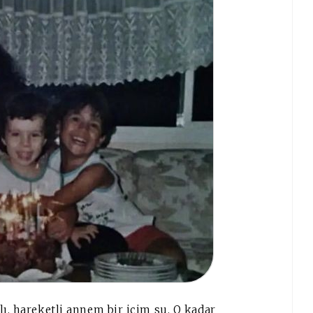
lı, hareketli annem bir içim su. O kadar