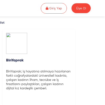
Giriş Yap
Giriş Yap
Üye Ol
fet
BinYaprak
BinYaprak; iş hayatına atılmaya hazırlanan
farklı coğrafyalardaki üniversiteli kadınla,
çalışan kadının ilham, tecrübe ve iş
fırsatlarını paylaştıkları, çalışan kadının
dijital kız kardeşlik çemberi.