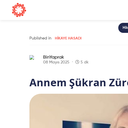
Hi
Published in
HIKAYE HASADI
BinYaprak
08 Mayıs 2025
5 dk
Annem Şükran Zür