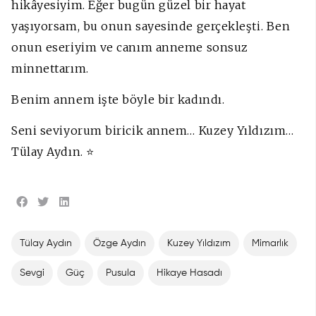
hikâyesiyim. Eğer bugün güzel bir hayat
yaşıyorsam, bu onun sayesinde gerçekleşti. Ben
onun eseriyim ve canım anneme sonsuz
minnettarım.
Benim annem işte böyle bir kadındı.
Seni seviyorum biricik annem… Kuzey Yıldızım…
Tülay Aydın. ⭐
Tülay Aydın
Özge Aydın
Kuzey Yıldızım
Mimarlık
Sevgi
Güç
Pusula
Hikaye Hasadı