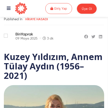
Giriş Yap
Giriş Yap
Üye Ol
Published in
HIKAYE HASADI
BinYaprak
09 Mayıs 2025
3 dk
Kuzey Yıldızım, Annem
Tülay Aydın (1956–
2021)