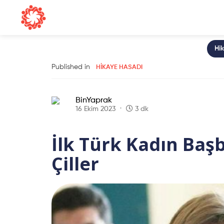
Hi
Published in
HIKAYE HASADI
BinYaprak
16 Ekim 2023
3 dk
İlk Türk Kadın Baş
Çiller