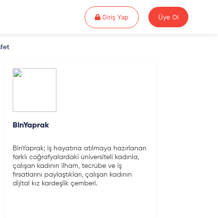
Giriş Yap
Giriş Yap
Üye Ol
fet
BinYaprak
BinYaprak; iş hayatına atılmaya hazırlanan
farklı coğrafyalardaki üniversiteli kadınla,
çalışan kadının ilham, tecrübe ve iş
fırsatlarını paylaştıkları, çalışan kadının
dijital kız kardeşlik çemberi.