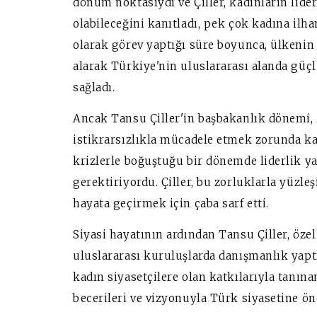
dönüm noktasıydı ve Çiller, kadınların lider
olabileceğini kanıtladı, pek çok kadına ilh
olarak görev yaptığı süre boyunca, ülkenin 
alarak Türkiye'nin uluslararası alanda güç
sağladı.
Ancak Tansu Çiller'in başbakanlık dönemi, 
istikrarsızlıkla mücadele etmek zorunda k
krizlerle boğuştuğu bir dönemde liderlik 
gerektiriyordu. Çiller, bu zorluklarla yüzleş
hayata geçirmek için çaba sarf etti.
Siyasi hayatının ardından Tansu Çiller, özel
uluslararası kuruluşlarda danışmanlık yapt
kadın siyasetçilere olan katkılarıyla tanınan
becerileri ve vizyonuyla Türk siyasetine ö