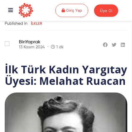
Giriş Yap
Giriş Yap
Üye Ol
Published in
İLKLER
BinYaprak
13 Kasım 2024
1 dk
İlk Türk Kadın Yargıtay
Üyesi: Melahat Ruacan