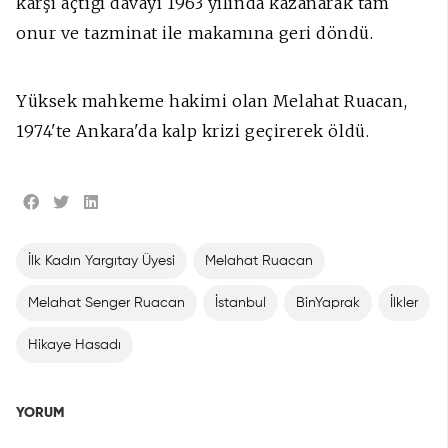
karşı açtığı davayı 1963 yılında kazanarak tam
onur ve tazminat ile makamına geri döndü.
Yüksek mahkeme hakimi olan Melahat Ruacan,
1974'te Ankara'da kalp krizi geçirerek öldü.
İlk Kadın Yargıtay Üyesi
Melahat Ruacan
Melahat Senger Ruacan
İstanbul
BinYaprak
İlkler
Hikaye Hasadı
YORUM