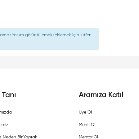
nılamaz.Yorum görüntülemek/eklemek için lütfen
i Tanı
Aramıza Katıl
mızda
Üye Ol
emiz
Menti Ol
z Neden BinYaprak
Mentor Ol