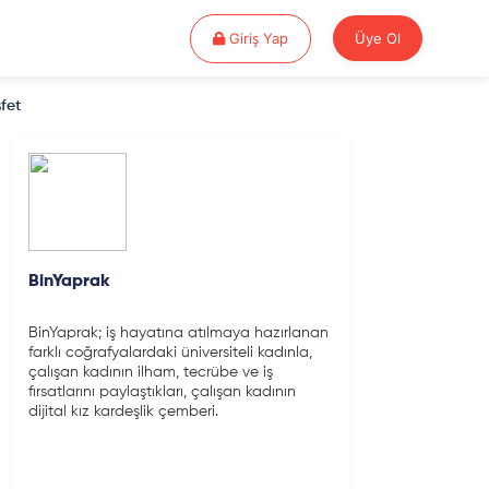
Giriş Yap
Giriş Yap
Üye Ol
fet
BinYaprak
BinYaprak; iş hayatına atılmaya hazırlanan
farklı coğrafyalardaki üniversiteli kadınla,
çalışan kadının ilham, tecrübe ve iş
fırsatlarını paylaştıkları, çalışan kadının
dijital kız kardeşlik çemberi.