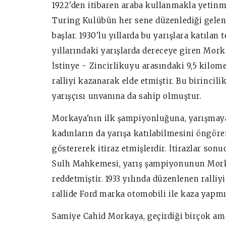
1922'den itibaren araba kullanmakla yetin
Turing Kulübün her sene düzenlediği gelen
başlar. 1930'lu yıllarda bu yarışlara katılan
yıllarındaki yarışlarda dereceye giren Mork
İstinye - Zincirlikuyu arasındaki 9,5 kilo
ralliyi kazanarak elde etmiştir. Bu birincil
yarışçısı unvanına da sahip olmuştur.
Morkaya'nın ilk şampiyonluğuna, yarışmaya
kadınların da yarışa katılabilmesini öngö
göstererek itiraz etmişlerdir. İtirazlar 
Sulh Mahkemesi, yarış şampiyonunun Morka
reddetmiştir. 1933 yılında düzenlenen ralli
rallide Ford marka otomobili ile kaza yapmı
Samiye Cahid Morkaya, geçirdiği birçok am