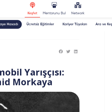
Keşfet
Mentorunu Bul
Network
kaye Hasadı
Ücretsiz Eğitimler
Kariyer Tüyoları
Ara ve Keş
obil Yarışçısı:
hid Morkaya