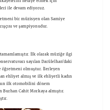
ikayelerini hediye etmek için
leri ile devam ediyoruz.
retmeni bir müzisyen olan Samiye
arışçısı ve şampiyonudur.
amamlamıştır. İlk olarak müziğe ilgi
onservatuvarı sayılan Darülelhan'daki
 öğretmeni olmuştur. İlerleyen
 ehliyet almış ve ilk ehliyetli kadın
nın ilk otomobilini dönem
n Burhan Cahit Morkaya almıştır.
ştır.