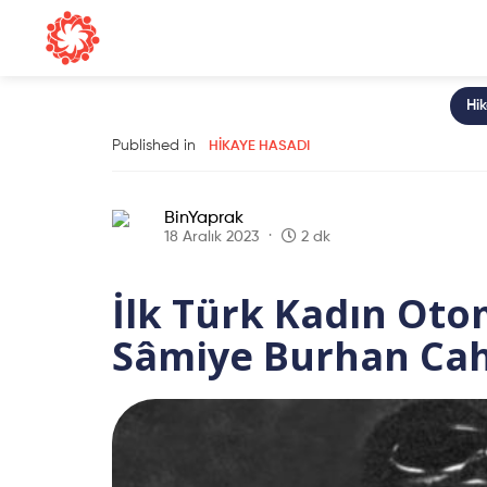
Hi
Published in
HIKAYE HASADI
BinYaprak
18 Aralık 2023
2 dk
İlk Türk Kadın Otom
Sâmiye Burhan Ca