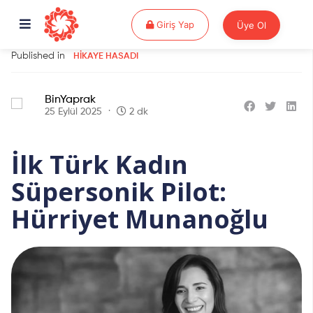
Giriş Yap
Giriş Yap
Üye Ol
Published in
HIKAYE HASADI
BinYaprak
25 Eylül 2025
2 dk
İlk Türk Kadın
Süpersonik Pilot:
Hürriyet Munanoğlu