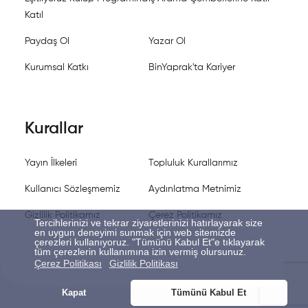
Katıl
Paydaş Ol
Yazar Ol
Kurumsal Katkı
BinYaprak'ta Kariyer
Kurallar
Yayın İlkeleri
Topluluk Kurallarımız
Kullanıcı Sözleşmemiz
Aydınlatma Metnimiz
Gizlilik Politikamız
Çerez Politikamız
Tercihlerinizi ve tekrar ziyaretlerinizi hatırlayarak size
en uygun deneyimi sunmak için web sitemizde
çerezleri kullanıyoruz. "Tümünü Kabul Et"e tıklayarak
tüm çerezlerin kullanımına izin vermiş olursunuz.
Çerez Politikası
Gizlilik Politikası
Kapat
Tümünü Kabul Et