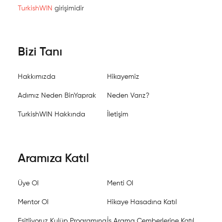
TurkishWIN
girişimidir
Bizi Tanı
Hakkımızda
Hikayemiz
Adımız Neden BinYaprak
Neden Varız?
TurkishWIN Hakkında
İletişim
Aramıza Katıl
Üye Ol
Menti Ol
Mentor Ol
Hikaye Hasadına Katıl
Eşitliyoruz Kulüp Programına
İş Arama Çemberlerine Katıl