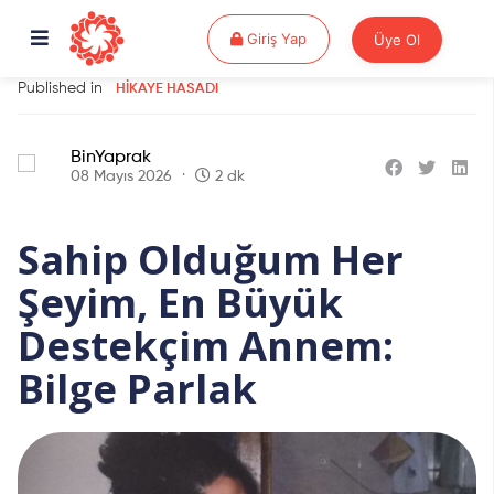
Giriş Yap
Giriş Yap
Üye Ol
Published in
HIKAYE HASADI
BinYaprak
08 Mayıs 2026
2 dk
Sahip Olduğum Her
Şeyim, En Büyük
Destekçim Annem:
Bilge Parlak