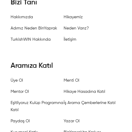
Bizi Tanı
Hakkımızda
Hikayemiz
Adımız Neden BinYaprak
Neden Varız?
TurkishWIN Hakkında
İletişim
Aramıza Katıl
Üye Ol
Menti Ol
Mentor Ol
Hikaye Hasadına Katıl
Eşitliyoruz Kulüp Programına
İş Arama Çemberlerine Katıl
Katıl
Paydaş Ol
Yazar Ol