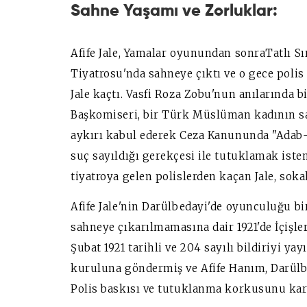
Sahne Yaşamı ve Zorluklar:
Afife Jale, Yamalar oyunundan sonraTatlı S
Tiyatrosu'nda sahneye çıktı ve o gece polis
Jale kaçtı. Vasfi Roza Zobu'nun anılarında b
Başkomiseri, bir Türk Müslüman kadının s
aykırı kabul ederek Ceza Kanununda "Adab
suç sayıldığı gerekçesi ile tutuklamak iste
tiyatroya gelen polislerden kaçan Jale, sok
Afife Jale'nin Darülbedayi'de oyunculuğu b
sahneye çıkarılmamasına dair 1921'de İçişler
Şubat 1921 tarihli ve 204 sayılı bildiriyi y
kuruluna göndermiş ve Afife Hanım, Darülbe
Polis baskısı ve tutuklanma korkusunu kar