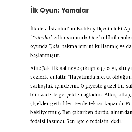
İlk Oyun: Yamalar
İlk defa İstanbul'un Kadıköy ilçesindeki A
"
Yamalar"
adlı oyununda
Emel
rolünü canland
oyunda "
Jale"
takma ismini kullanmış ve da
başlanmıştır.
Afife Jale ilk sahneye çıktığı o geceyi, altı
sözlerle anlattı: "Hayatımda mesut olduğum
sarhoşluk içindeyim. O piyeste güzel bir sa
bir saadetle gerçekten ağladım. Alkış, alkış,
çiçekler getirdiler. Perde tekrar kapandı. 
bekliyormuş. Ben çıkarken durdu, alnımdan
fedaisi lazımdı. Sen işte o fedaisin' dedi."