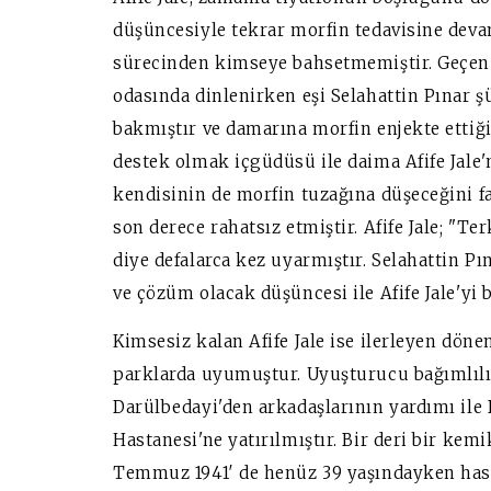
düşüncesiyle tekrar morfin tedavisine deva
sürecinden kimseye bahsetmemiştir. Geçen z
odasında dinlenirken eşi Selahattin Pınar 
bakmıştır ve damarına morfin enjekte ettiğ
destek olmak içgüdüsü ile daima Afife Jale
kendisinin de morfin tuzağına düşeceğini fa
son derece rahatsız etmiştir. Afife Jale; "
diye defalarca kez uyarmıştır. Selahattin Pı
ve çözüm olacak düşüncesi ile Afife Jale'yi 
Kimsesiz kalan Afife Jale ise ilerleyen dö
parklarda uyumuştur. Uyuşturucu bağımlıl
Darülbedayi'den arkadaşlarının yardımı ile 
Hastanesi'ne yatırılmıştır. Bir deri bir kem
Temmuz 1941′ de henüz 39 yaşındayken ha