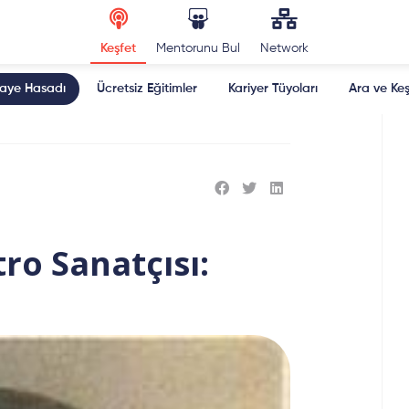
Keşfet
Mentorunu Bul
Network
kaye Hasadı
Ücretsiz Eğitimler
Kariyer Tüyoları
Ara ve Keş
tro Sanatçısı: