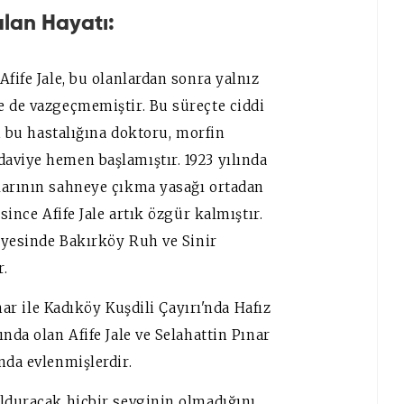
alan Hayatı:
fife Jale, bu olanlardan sonra yalnız
e de vazgeçmemiştir. Bu süreçte ciddi
en bu hastalığına doktoru, morfin
aviye hemen başlamıştır. 1923 yılında
larının sahneye çıkma yasağı ortadan
since Afife Jale artık özgür kalmıştır.
sayesinde Bakırköy Ruh ve Sinir
r.
ınar ile Kadıköy Kuşdili Çayırı'nda Hafız
nda olan Afife Jale ve Selahattin Pınar
nda evlenmişlerdir.
olduracak hiçbir sevginin olmadığını