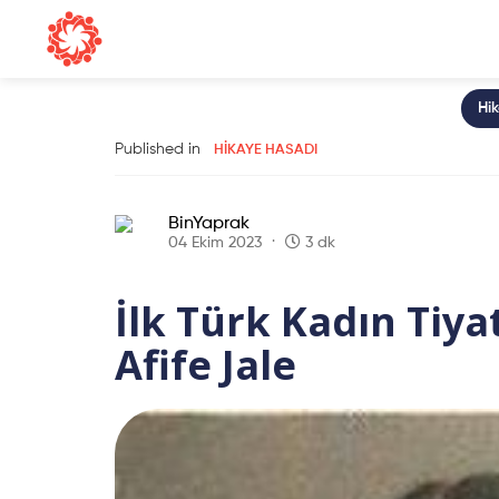
Hi
Published in
HIKAYE HASADI
BinYaprak
04 Ekim 2023
3 dk
İlk Türk Kadın Tiya
Afife Jale