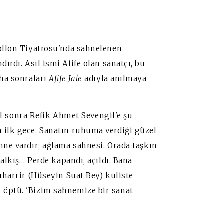
pollon Tiyatrosu'nda sahnelenen
ırdı. Asıl ismi Afife olan sanatçı, bu
ha sonraları
Afife Jale
adıyla anılmaya
 yıl sonra Refik Ahmet Sevengil'e şu
 ilk gece. Sanatın ruhuma verdiği güzel
hne vardır; ağlama sahnesi. Orada taşkın
 alkış… Perde kapandı, açıldı. Bana
Muharrir (Hüseyin Suat Bey) kuliste
 öptü. 'Bizim sahnemize bir sanat