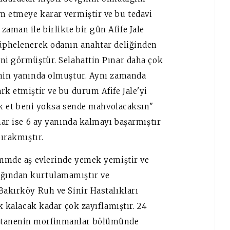
m etmeye karar vermiştir ve bu tedavi
aman ile birlikte bir gün Afife Jale
şüphelenerek odanın anahtar deliğinden
ini görmüştür. Selahattin Pınar daha çok
'nin yanında olmuştur. Aynı zamanda
rk etmiştir ve bu durum Afife Jale'yi
Terk et beni yoksa sende mahvolacaksın"
nar ise 6 ay yanında kalmayı başarmıştır
bırakmıştır.
nemmde aş evlerinde yemek yemiştir ve
ığından kurtulamamıştır ve
Bakırköy Ruh ve Sinir Hastalıkları
ik kalacak kadar çok zayıflamıştır. 24
stanenin morfinmanlar bölümünde