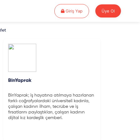
Giriş Yap
Giriş Yap
Üye Ol
fet
BinYaprak
BinYaprak; iş hayatına atılmaya hazırlanan
farklı coğrafyalardaki üniversiteli kadınla,
çalışan kadının ilham, tecrübe ve iş
fırsatlarını paylaştıkları, çalışan kadının
dijital kız kardeşlik çemberi.