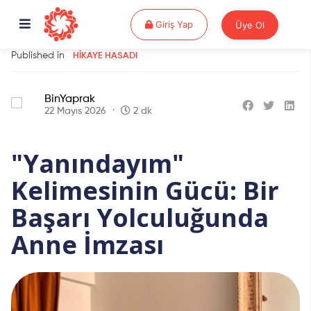
Giriş Yap
Giriş Yap
Üye Ol
Published in
HIKAYE HASADI
BinYaprak
22 Mayıs 2026
2 dk
"Yanındayım"
Kelimesinin Gücü: Bir
Başarı Yolculuğunda
Anne İmzası