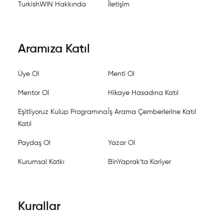
TurkishWIN Hakkında
İletişim
Aramıza Katıl
Üye Ol
Menti Ol
Mentor Ol
Hikaye Hasadına Katıl
Eşitliyoruz Kulüp Programına
İş Arama Çemberlerine Katıl
Katıl
Paydaş Ol
Yazar Ol
Kurumsal Katkı
BinYaprak'ta Kariyer
Kurallar