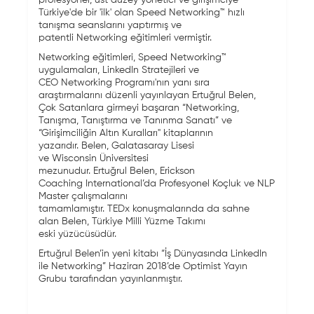
profesyonel, üst düzey yönetici ve girişimciye
Türkiye'de bir 'ilk' olan Speed Networking™ hızlı
tanışma seanslarını yaptırmış ve
patentli Networking eğitimleri vermiştir.
Networking eğitimleri, Speed Networking™
uygulamaları, LinkedIn Stratejileri ve
CEO Networking Programı'nın yanı sıra
araştırmalarını düzenli yayınlayan Ertuğrul Belen,
Çok Satanlara girmeyi başaran “Networking,
Tanışma, Tanıştırma ve Tanınma Sanatı” ve
“Girişimciliğin Altın Kuralları" kitaplarının
yazarıdır. Belen, Galatasaray Lisesi
ve Wisconsin Üniversitesi
mezunudur. Ertuğrul Belen, Erickson
Coaching International’da Profesyonel Koçluk ve NLP
Master çalışmalarını
tamamlamıştır. TEDx konuşmalarında da sahne
alan Belen, Türkiye Milli Yüzme Takımı
eski yüzücüsüdür.
Ertuğrul Belen’in yeni kitabı “İş Dünyasında LinkedIn
ile Networking” Haziran 2018’de Optimist Yayın
Grubu tarafından yayınlanmıştır.