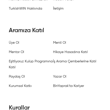
TurkishWIN Hakkında
İletişim
Aramıza Katıl
Üye Ol
Menti Ol
Mentor Ol
Hikaye Hasadına Katıl
Eşitliyoruz Kulüp Programına
İş Arama Çemberlerine Katıl
Katıl
Paydaş Ol
Yazar Ol
Kurumsal Katkı
BinYaprak'ta Kariyer
Kurallar