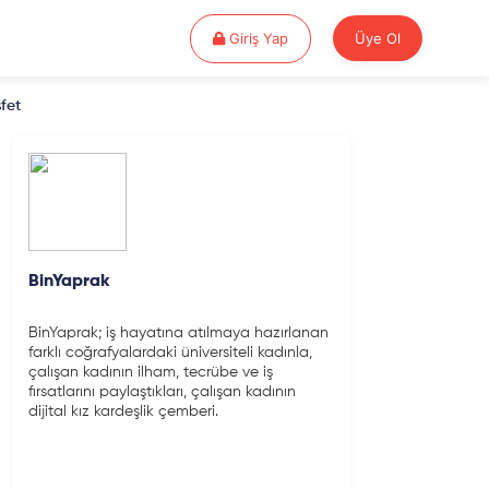
Giriş Yap
Giriş Yap
Üye Ol
fet
BinYaprak
BinYaprak; iş hayatına atılmaya hazırlanan
farklı coğrafyalardaki üniversiteli kadınla,
çalışan kadının ilham, tecrübe ve iş
fırsatlarını paylaştıkları, çalışan kadının
dijital kız kardeşlik çemberi.