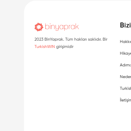
Biz
2023 BinYaprak. Tüm hakları saklıdır. Bir
Hakkı
TurkishWIN
girişimidir
Hikay
Adımı
Neden
Turki
İletişi