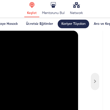
Keşfet
Mentorunu Bul
Network
kaye Hasadı
Ücretsiz Eğitimler
Kariyer Tüyoları
Ara ve Keş