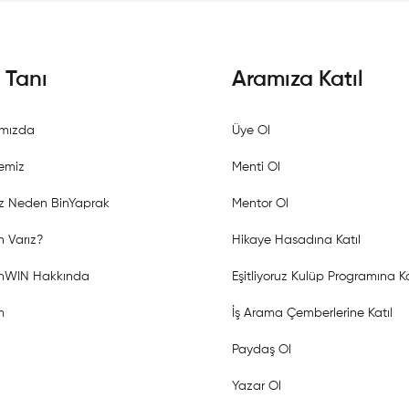
i Tanı
Aramıza Katıl
mızda
Üye Ol
emiz
Menti Ol
z Neden BinYaprak
Mentor Ol
 Varız?
Hikaye Hasadına Katıl
shWIN Hakkında
Eşitliyoruz Kulüp Programına Ka
m
İş Arama Çemberlerine Katıl
Paydaş Ol
Yazar Ol