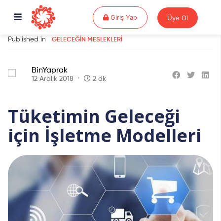
Giriş Yap
Giriş Yap
Üye Ol
Published in
GELECEĞIN MESLEKLERI
BinYaprak
12 Aralık 2018
2 dk
Tüketimin Geleceği
için İşletme Modelleri