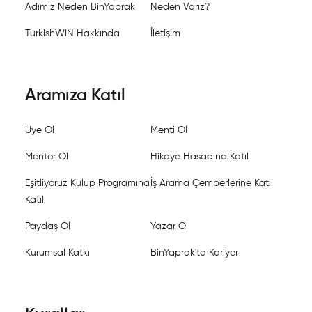
Adımız Neden BinYaprak
Neden Varız?
TurkishWIN Hakkında
İletişim
Aramıza Katıl
Üye Ol
Menti Ol
Mentor Ol
Hikaye Hasadına Katıl
Eşitliyoruz Kulüp Programına
İş Arama Çemberlerine Katıl
Katıl
Paydaş Ol
Yazar Ol
Kurumsal Katkı
BinYaprak'ta Kariyer