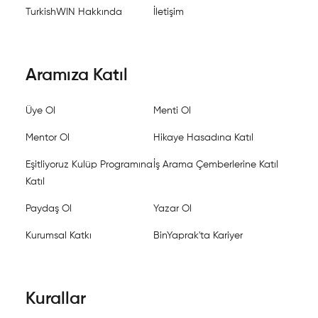
TurkishWIN Hakkında
İletişim
Aramıza Katıl
Üye Ol
Menti Ol
Mentor Ol
Hikaye Hasadına Katıl
Eşitliyoruz Kulüp Programına
İş Arama Çemberlerine Katıl
Katıl
Paydaş Ol
Yazar Ol
Kurumsal Katkı
BinYaprak'ta Kariyer
Kurallar