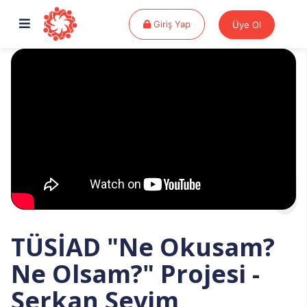
Giriş Yap
Giriş Yap
Üye Ol
TÜSİAD "Ne Okusam?
Ne Olsam?" Projesi -
Serkan Sevim