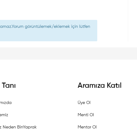
nılamaz.Yorum görüntülemek/eklemek için lütfen
i Tanı
Aramıza Katıl
mızda
Üye Ol
emiz
Menti Ol
z Neden BinYaprak
Mentor Ol