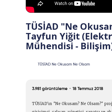
TÜSİAD "Ne Okusam
Tayfun Yiğit (Elekt
Mühendisi - Bilişim
TÜSİAD Ne Okusam Ne Olsam
3.981 görüntüleme ·
18 Temmuz 2018
TÜSİAD'ın "Ne Okusam? Ne Olsam?" proje
girişimci, çalışan, yönetici, sanatçı ve 