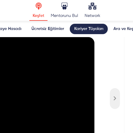
Keşfet
Mentorunu Bul
Network
kaye Hasadı
Ücretsiz Eğitimler
Kariyer Tüyoları
Ara ve Keş