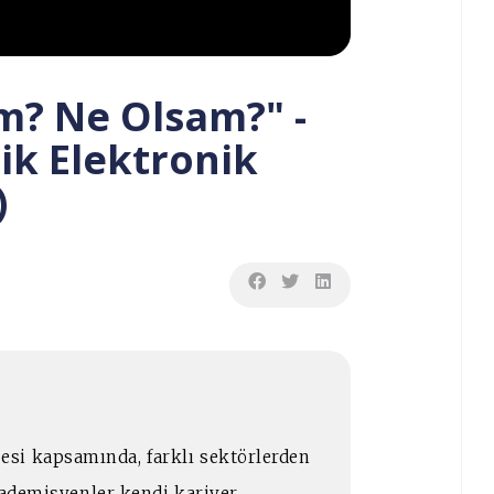
? Ne Olsam?" -
rik Elektronik
)
si kapsamında, farklı sektörlerden
akademisyenler kendi kariyer