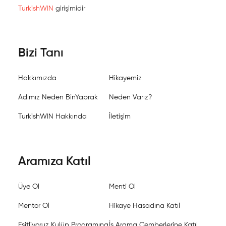
TurkishWIN
girişimidir
Bizi Tanı
Hakkımızda
Hikayemiz
Adımız Neden BinYaprak
Neden Varız?
TurkishWIN Hakkında
İletişim
Aramıza Katıl
Üye Ol
Menti Ol
Mentor Ol
Hikaye Hasadına Katıl
Eşitliyoruz Kulüp Programına
İş Arama Çemberlerine Katıl