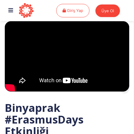
Giriş Yap
Giriş Yap
Üye Ol
Binyaprak
#ErasmusDays
Etkinliği