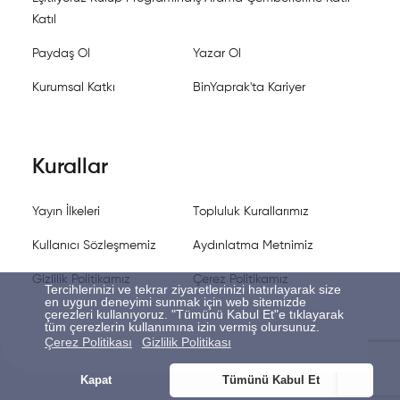
Katıl
Paydaş Ol
Yazar Ol
Kurumsal Katkı
BinYaprak'ta Kariyer
Kurallar
Yayın İlkeleri
Topluluk Kurallarımız
Kullanıcı Sözleşmemiz
Aydınlatma Metnimiz
Gizlilik Politikamız
Çerez Politikamız
Tercihlerinizi ve tekrar ziyaretlerinizi hatırlayarak size
en uygun deneyimi sunmak için web sitemizde
çerezleri kullanıyoruz. "Tümünü Kabul Et"e tıklayarak
tüm çerezlerin kullanımına izin vermiş olursunuz.
Çerez Politikası
Gizlilik Politikası
Kapat
Tümünü Kabul Et