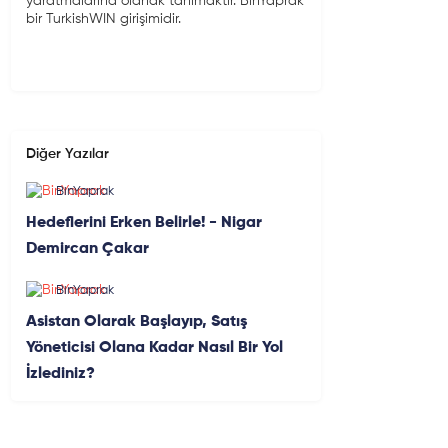
yaratmalarına olanak tanımaktır. BinYaprak
bir TurkishWIN girişimidir.
Diğer Yazılar
BinYaprak
Hedeflerini Erken Belirle! - Nigar
Demircan Çakar
BinYaprak
Asistan Olarak Başlayıp, Satış
Yöneticisi Olana Kadar Nasıl Bir Yol
İzlediniz?