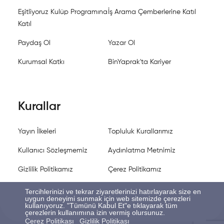
Eşitliyoruz Kulüp Programına
İş Arama Çemberlerine Katıl
Katıl
Paydaş Ol
Yazar Ol
Kurumsal Katkı
BinYaprak'ta Kariyer
Kurallar
Yayın İlkeleri
Topluluk Kurallarımız
Kullanıcı Sözleşmemiz
Aydınlatma Metnimiz
Gizlilik Politikamız
Çerez Politikamız
Tercihlerinizi ve tekrar ziyaretlerinizi hatırlayarak size en
uygun deneyimi sunmak için web sitemizde çerezleri
kullanıyoruz. "Tümünü Kabul Et"e tıklayarak tüm
çerezlerin kullanımına izin vermiş olursunuz.
Çerez Politikası
Gizlilik Politikası