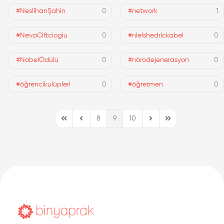
#NeslihanŞahin
0
#network
1
#NevaCiftcioglu
0
#nielshedrickabel
0
#NobelÖdülü
0
#nörodejenerasyon
0
#öğrencikulüpleri
0
#öğretmen
0
8
9
10
First Page
Previous Page
Next Page
Last Page