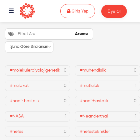
Giriş Yap
Giriş Yap
Üye Ol
Arama
#molekülerbiyolojigenetik
0
#mühendislik
0
#mülakat
0
#mutluluk
1
#nadir hastalık
0
#nadirhastalık
0
#NASA
1
#Neanderthal
1
#nefes
0
#nefesteknikleri
0