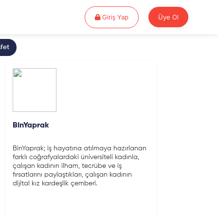
Giriş Yap
Giriş Yap
Üye Ol
fet
BinYaprak
BinYaprak; iş hayatına atılmaya hazırlanan
farklı coğrafyalardaki üniversiteli kadınla,
çalışan kadının ilham, tecrübe ve iş
fırsatlarını paylaştıkları, çalışan kadının
dijital kız kardeşlik çemberi.