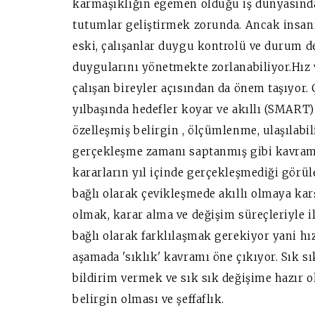
karmaşıklığın egemen olduğu iş dünyasında 
tutumlar geliştirmek zorunda. Ancak insanı
eski, çalışanlar duygu kontrolü ve durum de
duygularını yönetmekte zorlanabiliyor.Hız v
çalışan bireyler açısından da önem taşıyor. 
yılbaşında hedefler koyar ve akıllı (SMART) st
özelleşmiş belirgin , ölçümlenme, ulaşılabil
gerçekleşme zamanı saptanmış gibi kavraml
kararların yıl içinde gerçekleşmediği görüle
bağlı olarak çevikleşmede akıllı olmaya karş
olmak, karar alma ve değişim süreçleriyle il
bağlı olarak farklılaşmak gerekiyor yani h
aşamada 'sıklık' kavramı öne çıkıyor. Sık sı
bildirim vermek ve sık sık değişime hazır o
belirgin olması ve şeffaflık.