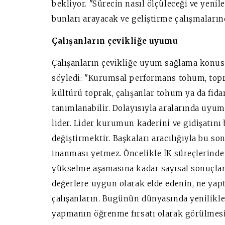
bekliyor. "Sürecin nasıl ölçüleceği ve yeni
bunları arayacak ve geliştirme çalışmaların
Çalışanların çevikliğe uyumu
Çalışanların çevikliğe uyum sağlama konusu
söyledi: "Kurumsal performans tohum, topra
kültürü toprak, çalışanlar tohum ya da fida
tanımlanabilir. Dolayısıyla aralarında uyu
lider. Lider kurumun kaderini ve gidişatını 
değiştirmektir. Başkaları aracılığıyla bu so
inanması yetmez. Öncelikle İK süreçlerind
yükselme aşamasına kadar sayısal sonuçları 
değerlere uygun olarak elde edenin, ne yapt
çalışanların. Bugünün dünyasında yenilikler
yapmanın öğrenme fırsatı olarak görülmes