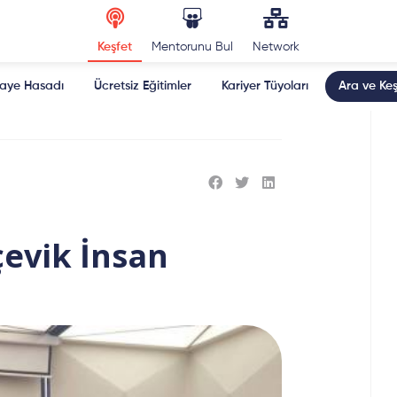
Keşfet
Mentorunu Bul
Network
kaye Hasadı
Ücretsiz Eğitimler
Kariyer Tüyoları
Ara ve Keş
çevik İnsan