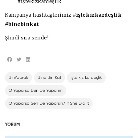
#iştekızkardeşlik
Kampanya hashtaglerimiz
#iştekızkardeşlik
#binebinkat
Şimdi sıra sende!
BinYaprak
Bine Bin Kat
işte kız kardeşlik
O Yaparsa Ben de Yaparım
O Yaparsa Sen De Yaparsın/ If She Did It
YORUM