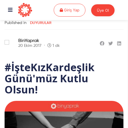
Giriş Yap
Giriş Yap
Üye Ol
Published in
DUYURULAR
BinYaprak
20 Ekim 2017
1 dk
#İşteKızKardeşlik
Günü'müz Kutlu
Olsun!