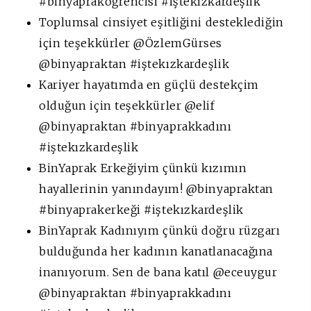
#binyapraköğrencisi #iştekızkardeşlik
Toplumsal cinsiyet eşitliğini desteklediğin
için teşekkürler @ÖzlemGürses
@binyapraktan #iştekızkardeşlik
Kariyer hayatımda en güçlü destekçim
olduğun için teşekkürler @elif
@binyapraktan #binyaprakkadını
#iştekızkardeşlik
BinYaprak Erkeğiyim çünkü kızımın
hayallerinin yanındayım! @binyapraktan
#binyaprakerkeği #iştekızkardeşlik
BinYaprak Kadınıyım çünkü doğru rüzgarı
bulduğunda her kadının kanatlanacağına
inanıyorum. Sen de bana katıl @eceuygur
@binyapraktan #binyaprakkadını