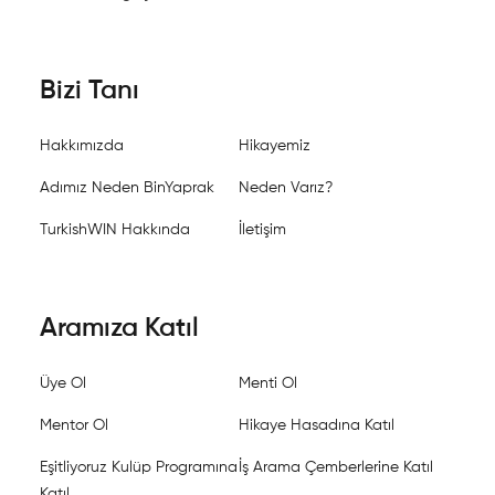
Bizi Tanı
Hakkımızda
Hikayemiz
Adımız Neden BinYaprak
Neden Varız?
TurkishWIN Hakkında
İletişim
Aramıza Katıl
Üye Ol
Menti Ol
Mentor Ol
Hikaye Hasadına Katıl
Eşitliyoruz Kulüp Programına
İş Arama Çemberlerine Katıl
Katıl