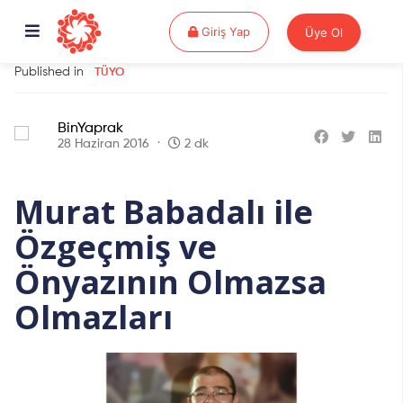
Giriş Yap
Giriş Yap
Üye Ol
Published in
TÜYO
BinYaprak
28 Haziran 2016
2 dk
Murat Babadalı ile
Özgeçmiş ve
Önyazının Olmazsa
Olmazları