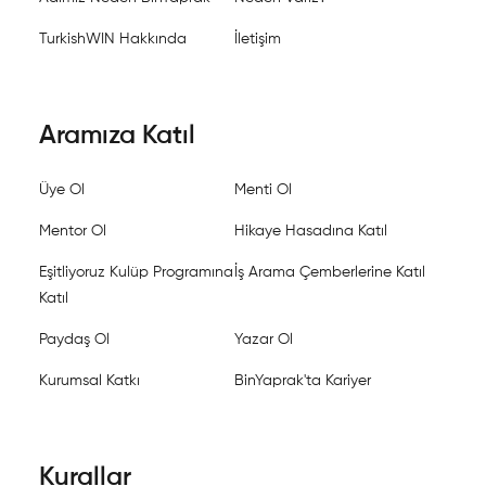
TurkishWIN Hakkında
İletişim
Aramıza Katıl
Üye Ol
Menti Ol
Mentor Ol
Hikaye Hasadına Katıl
Eşitliyoruz Kulüp Programına
İş Arama Çemberlerine Katıl
Katıl
Paydaş Ol
Yazar Ol
Kurumsal Katkı
BinYaprak'ta Kariyer
Kurallar