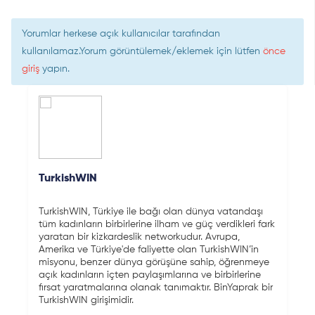
Yorumlar herkese açık kullanıcılar tarafından
kullanılamaz.Yorum görüntülemek/eklemek için lütfen
önce
giriş
yapın.
TurkishWIN
TurkishWIN, Türkiye ile bağı olan dünya vatandaşı
tüm kadınların birbirlerine ilham ve güç verdikleri fark
yaratan bir kizkardeslik networkudur. Avrupa,
Amerika ve Türkiye'de faliyette olan TurkishWIN’in
misyonu, benzer dünya görüşüne sahip, öğrenmeye
açık kadınların içten paylaşımlarına ve birbirlerine
fırsat yaratmalarına olanak tanımaktır. BinYaprak bir
TurkishWIN girişimidir.