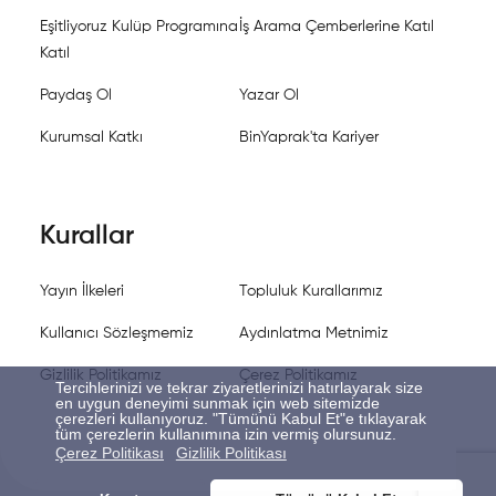
Eşitliyoruz Kulüp Programına
İş Arama Çemberlerine Katıl
Katıl
Paydaş Ol
Yazar Ol
Kurumsal Katkı
BinYaprak'ta Kariyer
Kurallar
Yayın İlkeleri
Topluluk Kurallarımız
Kullanıcı Sözleşmemiz
Aydınlatma Metnimiz
Gizlilik Politikamız
Çerez Politikamız
Tercihlerinizi ve tekrar ziyaretlerinizi hatırlayarak size
en uygun deneyimi sunmak için web sitemizde
çerezleri kullanıyoruz. "Tümünü Kabul Et"e tıklayarak
tüm çerezlerin kullanımına izin vermiş olursunuz.
Çerez Politikası
Gizlilik Politikası