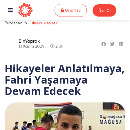
Giriş Yap
Giriş Yap
Üye Ol
Published in
HIKAYE HASADI
BinYaprak
13 Kasım 2024
2 dk
Hikayeler Anlatılmaya,
Fahri Yaşamaya
Devam Edecek