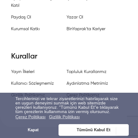
Katıl
Paydaş Ol
Yazar Ol
Kurumsal Katkı
BinYaprak'ta Kariyer
Kurallar
Yayın İlkeleri
Topluluk Kurallarımız
Kullanıcı Sözleşmemiz
Aydınlatma Metnimiz
Gizlilik Politikamız
Çerez Politikamız
Tercihlerinizi ve tekrar ziyaretlerinizi hatırlayarak size
en uygun deneyimi sunmak için web sitemizde
çerezleri kullanıyoruz. "Tümünü Kabul Et"e tıklayarak
tüm çerezlerin kullanımına izin vermiş olursunuz.
Çerez Politikası
Gizlilik Politikası
Kapat
Tümünü Kabul Et