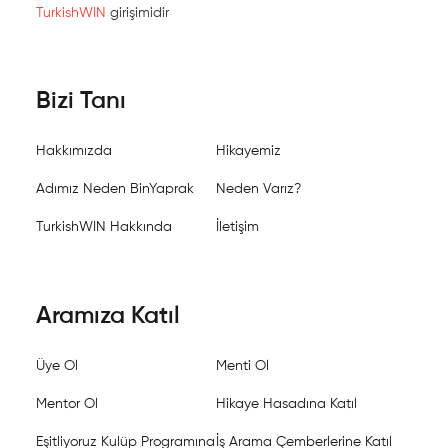
TurkishWIN
girişimidir
Bizi Tanı
Hakkımızda
Hikayemiz
Adımız Neden BinYaprak
Neden Varız?
TurkishWIN Hakkında
İletişim
Aramıza Katıl
Üye Ol
Menti Ol
Mentor Ol
Hikaye Hasadına Katıl
Eşitliyoruz Kulüp Programına
İş Arama Çemberlerine Katıl