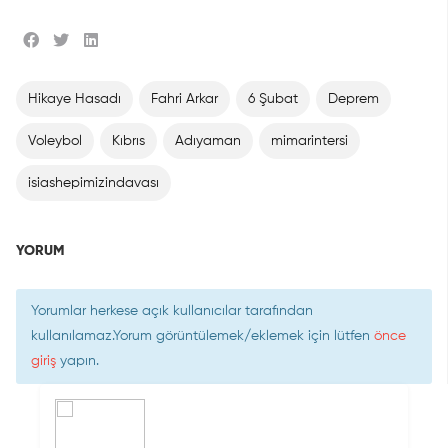
Hikaye Hasadı
Fahri Arkar
6 Şubat
Deprem
Voleybol
Kıbrıs
Adıyaman
mimarintersi
isiashepimizindavası
YORUM
Yorumlar herkese açık kullanıcılar tarafından
kullanılamaz.Yorum görüntülemek/eklemek için lütfen
önce
giriş
yapın.