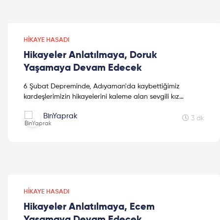
HIKAYE HASADI
Hikayeler Anlatılmaya, Doruk
Yaşamaya Devam Edecek
6 Şubat Depreminde, Adıyaman'da kaybettiğimiz
kardeşlerimizin hikayelerini kaleme alan sevgili kız
kardeşimiz Mine Kavasoğulları'na teşekkür ederiz.
BinYaprak
3 dk
HIKAYE HASADI
Hikayeler Anlatılmaya, Ecem
Yaşamaya Devam Edecek