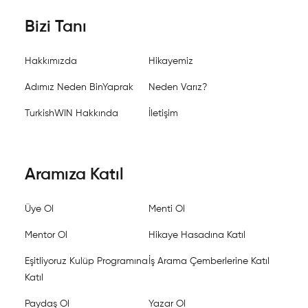
Bizi Tanı
Hakkımızda
Hikayemiz
Adımız Neden BinYaprak
Neden Varız?
TurkishWIN Hakkında
İletişim
Aramıza Katıl
Üye Ol
Menti Ol
Mentor Ol
Hikaye Hasadına Katıl
Eşitliyoruz Kulüp Programına
İş Arama Çemberlerine Katıl
Katıl
Paydaş Ol
Yazar Ol