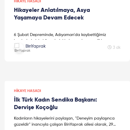
HIKAYE HASADI
Hikayeler Anlatılmaya, Asya
Yaşamaya Devam Edecek
6 Şubat Depreminde, Adıyaman'da kaybettiğimiz
kardeşlerimizin hikayelerini kaleme alan sevgili kız
BinYaprak
kardeşimiz Mine Kavasoğulları'na teşekkür ederiz.
3 dk
HIKAYE HASADI
İlk Türk Kadın Sendika Başkanı:
Dervişe Koçoğlu
Kadınların hikayelerini paylaşan, "Deneyim paylaşınca
güzeldir" inancıyla çalışan BinYaprak ailesi olarak, 29