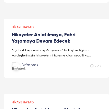
HIKAYE HASADI
Hikayeler Anlatılmaya, Fahri
Yaşamaya Devam Edecek
6 Şubat Depreminde, Adıyaman'da kaybettiğimiz
kardeşlerimizin hikayelerini kaleme alan sevgili kız
kardeşimiz Mine Kavasoğulları'na teşekkür ederiz.
BinYaprak
2 dk
HIKAYE HASADI