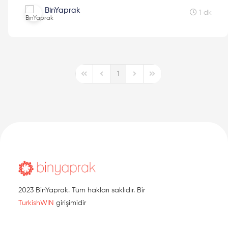
Ekim'de BinYaprak Hikaye Hasadı Hareketini başlattık.
BinYaprak
Cumhuriyetimizin 2. yüzyılına kadınların hikayelerini
1 dk
hediye etmek için çıktığımız Hikaye Hasadına, ilklerin
hikayeleri ile devam ediyoruz.
1
First Page
Previous Page
Next Page
Last Page
2023 BinYaprak. Tüm hakları saklıdır. Bir
TurkishWIN
girişimidir