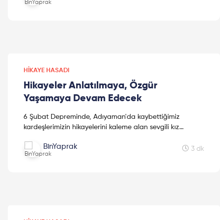
HIKAYE HASADI
Hikayeler Anlatılmaya, Özgür
Yaşamaya Devam Edecek
6 Şubat Depreminde, Adıyaman'da kaybettiğimiz
kardeşlerimizin hikayelerini kaleme alan sevgili kız
kardeşimiz Mine Kavasoğulları'na teşekkür ederiz.
BinYaprak
3 dk