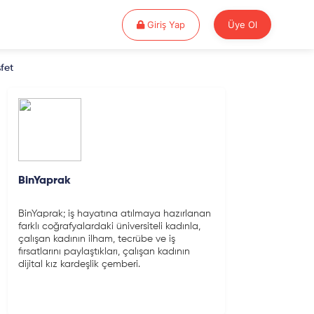
Giriş Yap
Giriş Yap
Üye Ol
fet
BinYaprak
BinYaprak; iş hayatına atılmaya hazırlanan
farklı coğrafyalardaki üniversiteli kadınla,
çalışan kadının ilham, tecrübe ve iş
fırsatlarını paylaştıkları, çalışan kadının
dijital kız kardeşlik çemberi.