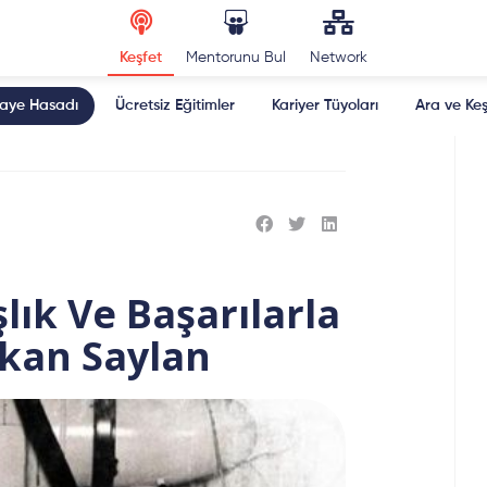
Keşfet
Mentorunu Bul
Network
kaye Hasadı
Ücretsiz Eğitimler
Kariyer Tüyoları
Ara ve Keş
ık Ve Başarılarla
rkan Saylan