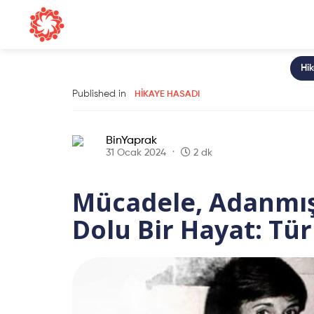
Hi
Published in
HIKAYE HASADI
BinYaprak
31 Ocak 2024
2 dk
Mücadele, Adanmışl
Dolu Bir Hayat: Tü