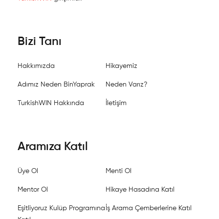
Bizi Tanı
Hakkımızda
Hikayemiz
Adımız Neden BinYaprak
Neden Varız?
TurkishWIN Hakkında
İletişim
Aramıza Katıl
Üye Ol
Menti Ol
Mentor Ol
Hikaye Hasadına Katıl
Eşitliyoruz Kulüp Programına
İş Arama Çemberlerine Katıl