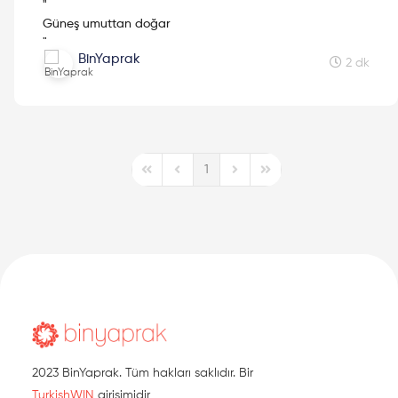
"
Güneş umuttan doğar
"
BinYaprak
2 dk
1
First Page
Previous Page
Next Page
Last Page
2023 BinYaprak. Tüm hakları saklıdır. Bir
TurkishWIN
girişimidir