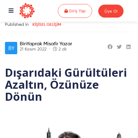
Giriş Yap
Giriş Yap
Üye Ol
Published in
KIŞISEL GELIŞIM
BinYaprak Misafir Yazar
21 Kasım 2022
2 dk
Dışarıdaki Gürültüleri
Azaltın, Özünüze
Dönün