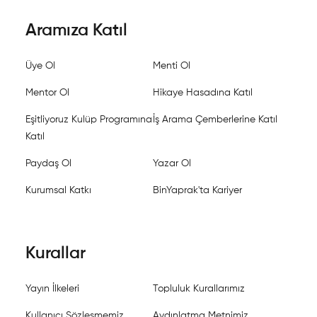
Aramıza Katıl
Üye Ol
Menti Ol
Mentor Ol
Hikaye Hasadına Katıl
Eşitliyoruz Kulüp Programına
İş Arama Çemberlerine Katıl
Katıl
Paydaş Ol
Yazar Ol
Kurumsal Katkı
BinYaprak'ta Kariyer
Kurallar
Yayın İlkeleri
Topluluk Kurallarımız
Kullanıcı Sözleşmemiz
Aydınlatma Metnimiz