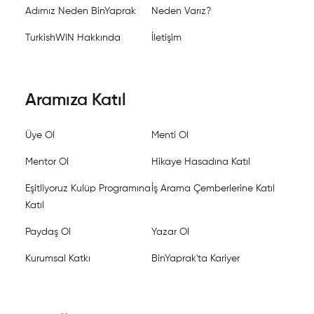
Adımız Neden BinYaprak
Neden Varız?
TurkishWIN Hakkında
İletişim
Aramıza Katıl
Üye Ol
Menti Ol
Mentor Ol
Hikaye Hasadına Katıl
Eşitliyoruz Kulüp Programına
İş Arama Çemberlerine Katıl
Katıl
Paydaş Ol
Yazar Ol
Kurumsal Katkı
BinYaprak'ta Kariyer