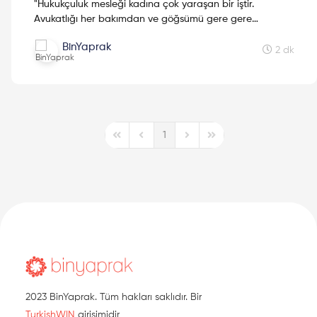
"Hukukçuluk mesleği kadına çok yaraşan bir iştir.
Avukatlığı her bakımdan ve göğsümü gere gere
kızlarımıza tavsiye edebilirim." Kadınların hikayelerini
BinYaprak
paylaşan...
2 dk
1
First Page
Previous Page
Next Page
Last Page
2023 BinYaprak. Tüm hakları saklıdır. Bir
TurkishWIN
girişimidir