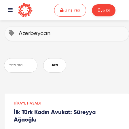
Giriş Yap
Giriş Yap
Üye Ol
Azerbeycan
Ara
HIKAYE HASADI
İlk Türk Kadın Avukat: Süreyya
Ağaoğlu