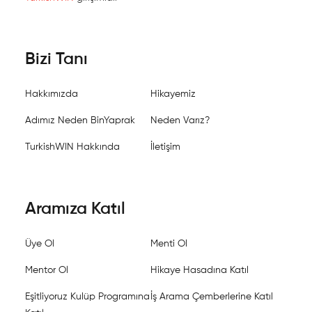
Bizi Tanı
Hakkımızda
Hikayemiz
Adımız Neden BinYaprak
Neden Varız?
TurkishWIN Hakkında
İletişim
Aramıza Katıl
Üye Ol
Menti Ol
Mentor Ol
Hikaye Hasadına Katıl
Eşitliyoruz Kulüp Programına
İş Arama Çemberlerine Katıl